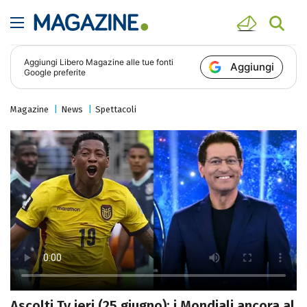
Aggiungi
Libero Magazine
alle tue fonti
Aggiungi
Google preferite
Magazine
News
Spettacoli
Ascolti Tv ieri (25 giugno): i Mondiali ancora al