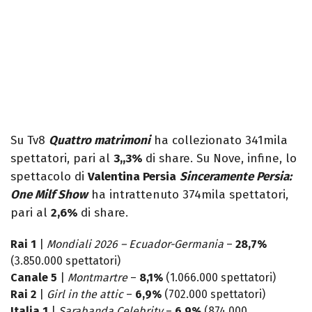
Su Tv8
Quattro matrimoni
ha collezionato 341mila
spettatori, pari al
3,,3%
di share. Su Nove, infine, lo
spettacolo di
Valentina Persia
Sinceramente Persia:
One Milf Show
ha intrattenuto 374mila spettatori,
pari al
2,6%
di share.
Rai 1
|
Mondiali 2026 – Ecuador-Germania
–
28,7%
(3.850.000 spettatori)
Canale 5
|
Montmartre
–
8,1%
(1.066.000 spettatori)
Rai 2
|
Girl in the attic
–
6,9%
(702.000 spettatori)
Italia 1
|
Sarabanda Celebrity
–
6,9%
(874.000