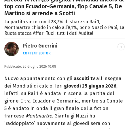
top con Ecuador-Germania, flop Canale 5, De
Martino si arrende a Scotti
La partita vince con il 28,7% di share su Rai 1,
Montmartre chiude in calo all’8,1%, bene Nuzzi e Papi, La
Ruota stacca Affari Tuoi: tutti i dati Auditel
Pietro Guerrini
CONTENT EDITOR
Laurea in Lettere, smania di viaggi e
Pubblicato:
26 Giugno 2026 10:08
passione per i cartoni (della pizza e della
Pixar).
Nuovo appuntamento con gli
ascolti tv
all’insegna
dei Mondiali di calcio. Ieri
giovedì 25 giugno 2026
,
infatti, su Rai 1 è andata in scena la partita del
girone E tra Ecuador e Germania, mentre su Canale
5 è andato in onda il gran finale della fiction
francese
Montmartre
. Gianluigi Nuzzi ha
‘raddoppiato’ nuovamente al giovedì sera con