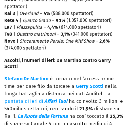
spettatori)
Rai 3
|
Overland
–
4%
(588.000 spettatori)
Rete 4
|
Quarto Grado
–
9,1%
(1.057.000 spettatori)
La7
|
Piazzapulita
–
4,4%
(674.000 spettatori)
Tv8
|
Quattro matrimoni
–
3,1%
(341.000 spettatori)
Nove
|
Sinceramente Persia: One Milf Show
–
2,6%
(374.000 spettatori)
Ascolti, i numeri di ieri: De Martino contro Gerry
Scotti
Stefano De Martino
è tornato nell’access prime
time per dare filo da torcere a
Gerry Scotti
nella
lunga battaglia a distanza nei dati Auditel. La
puntata di ieri di
Affari Tuoi
ha coinvolto 3 milioni e
540mila spettatori, centrando il
21,9%
di share su
Rai 1.
La Ruota della Fortuna
ha così toccato il
25,3%
di share su Canale 5 con un ascolto medio di 4