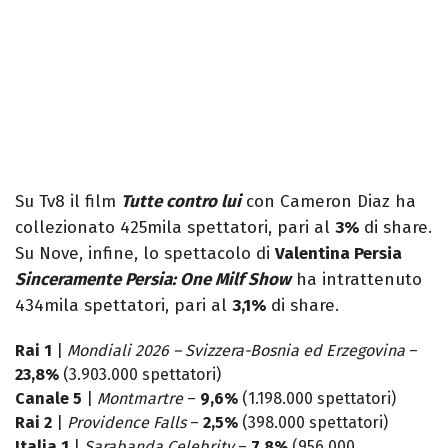
Su Tv8 il film
Tutte contro lui
con Cameron Diaz ha
collezionato 425mila spettatori, pari al
3%
di share.
Su Nove, infine, lo spettacolo di
Valentina Persia
Sinceramente Persia: One Milf Show
ha intrattenuto
434mila spettatori, pari al
3,1%
di share.
Rai 1
|
Mondiali 2026 – Svizzera-Bosnia ed Erzegovina
–
23,8%
(3.903.000 spettatori)
Canale 5
|
Montmartre
–
9,6%
(1.198.000 spettatori)
Rai 2
|
Providence Falls
–
2,5%
(398.000 spettatori)
Italia 1
|
Sarabanda Celebrity
–
7,8%
(956.000