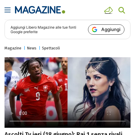
Aggiungi
Libero Magazine
alle tue fonti
Aggiungi
Google preferite
Magazine
News
Spettacoli
Ascolti Tv ieri (18 giugno): Rai 1 senza rivali