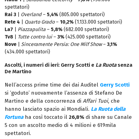
spettatori)
Rai 3
|
Overland
–
5,4%
(805.000 spettatori)
Rete 4
|
Quarto Grado
–
10,2%
(1.133.000 spettatori)
La7
|
Piazzapulita
–
5,8%
(682.000 spettatori)
Tv8
|
Tutte contro lui
–
3%
(425.000 spettatori)
Nove
|
Sinceramente Persia: One Milf Show
–
3,1%
(434.000 spettatori)
Ascolti, i numeri di ieri: Gerry Scotti e
La Ruota
senza
De Martino
Nell’access prime time dei dai Auditel
Gerry Scotti
si ‘goduto’ nuovamente l’assenza di Stefano De
Martino e della concorrenza di
Affari Tuoi
, che
hanno lasciato spazio ai Mondiali.
La
Ruota della
Fortuna
ha così toccato il
26,8%
di share su Canale
5 con un ascolto medio di 4 milioni e 619mila
spettatori.