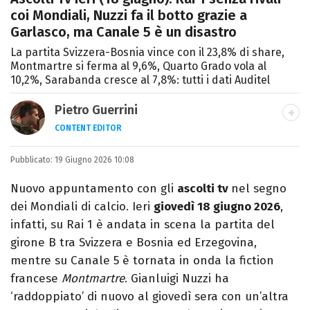
coi Mondiali, Nuzzi fa il botto grazie a
Garlasco, ma Canale 5 è un disastro
La partita Svizzera-Bosnia vince con il 23,8% di share,
Montmartre si ferma al 9,6%, Quarto Grado vola al
10,2%, Sarabanda cresce al 7,8%: tutti i dati Auditel
Pietro Guerrini
CONTENT EDITOR
Laurea in Lettere, smania di viaggi e
Pubblicato:
19 Giugno 2026 10:08
passione per i cartoni (della pizza e della
Pixar).
Nuovo appuntamento con gli
ascolti tv
nel segno
dei Mondiali di calcio. Ieri
giovedì 18 giugno 2026
,
infatti, su Rai 1 è andata in scena la partita del
girone B tra Svizzera e Bosnia ed Erzegovina,
mentre su Canale 5 è tornata in onda la fiction
francese
Montmartre
. Gianluigi Nuzzi ha
‘raddoppiato’ di nuovo al giovedì sera con un’altra