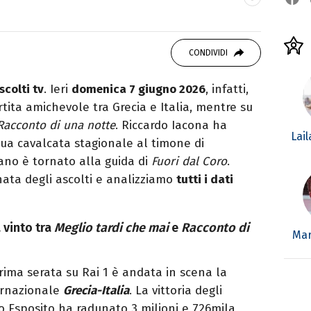
 di viaggi e passione per i cartoni (della pizza
CONDIVIDI
scolti tv
. Ieri
domenica 7 giugno 2026
, infatti,
rtita amichevole tra Grecia e Italia, mentre su
Racconto di una notte
. Riccardo Iacona ha
Lai
sua cavalcata stagionale al timone di
ano è tornato alla guida di
Fuori dal Coro
.
nata degli ascolti e analizziamo
tutti i dati
 vinto tra
Meglio tardi che mai
e
Racconto di
Mar
rima serata su Rai 1 è andata in scena la
ternazionale
Grecia-Italia
. La vittoria degli
Pio Esposito ha radunato 3 milioni e 726mila