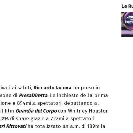
La R
ivati ai saluti,
Riccardo Iacona
ha preso in
imone di
PresaDiretta
. Le inchieste della prima
ione e 894mila spettatori, debuttando al
il film
Guardia del Corpo
con Whitney Houston
5,2%
di share grazie a 722mila spettatori
tri Ritrovati
ha totalizzato un a.m. di 189mila