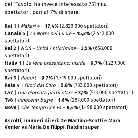
del ‘Tavolo’ ha invece interessato 751mila
spettatori, pari al 7% di share.
Rai 1
|
Màkari 4
–
17,4%
(2.820.000 spettatori)
Canale 5
|
La Notte nel Cuore
–
15,3%
(2.442.000
spettatori)
Rai 2
|
NCIS – Unità Anticrimine
–
3,5%
(658.000
spettatori)
Italia 1
|
Le Iene presentano: Inside
–
9,7%
(1.229.000
spettatori)
Rai 3
|
Report
–
9,7%
(1.719.000 spettatori)
Rete 4
|
Fuori dal Coro
–
5,8%
(733.000 spettatori)
La7
|
Una giornata particolare
–
3,1%
(513.000 spettatori)
Tv8
|
Innocenti bugie
–
1,6%
(287.000 spettatori)
Nove
|
Che Tempo Che Fa
–
8,4%
(1.498.000 spettatori)
Ascolti, i numeri di ieri: De Martino-Scotti e Mara
Venier vs Maria De Filippi, Fialdini super