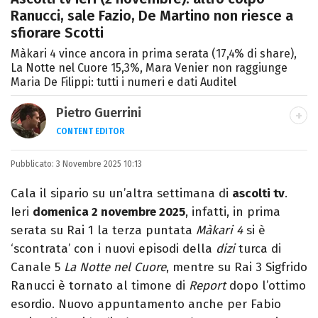
Ranucci, sale Fazio, De Martino non riesce a
sfiorare Scotti
Màkari 4 vince ancora in prima serata (17,4% di share),
La Notte nel Cuore 15,3%, Mara Venier non raggiunge
Maria De Filippi: tutti i numeri e dati Auditel
Pietro Guerrini
CONTENT EDITOR
Laurea in Lettere, smania di viaggi e
Pubblicato:
3 Novembre 2025 10:13
passione per i cartoni (della pizza e della
Pixar).
Cala il sipario su un’altra settimana di
ascolti tv
.
Ieri
domenica 2 novembre 2025
, infatti, in prima
serata su Rai 1 la terza puntata
Màkari 4
si è
‘scontrata’ con i nuovi episodi della
dizi
turca di
Canale 5
La Notte nel Cuore
, mentre su Rai 3 Sigfrido
Ranucci è tornato al timone di
Report
dopo l’ottimo
esordio. Nuovo appuntamento anche per Fabio