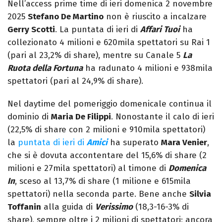
Nell’access prime time di ieri domenica 2 novembre
2025
Stefano De Martino
non è riuscito a incalzare
Gerry Scotti
. La puntata di ieri di
Affari Tuoi
ha
collezionato 4 milioni e 620mila spettatori su Rai 1
(pari al 23,2% di share), mentre su Canale 5
La
Ruota della Fortuna
ha radunato 4 milioni e 938mila
spettatori (pari al 24,9% di share).
Nel daytime del pomeriggio domenicale continua il
dominio di
Maria De Filippi
. Nonostante il calo di ieri
(22,5% di share con 2 milioni e 910mila spettatori)
la
puntata di ieri di
Amici
ha superato
Mara Venier
,
che si è dovuta accontentare del 15,6% di share (2
milioni e 27mila spettatori) al timone di
Domenica
In
, sceso al 13,7% di share (1 milione e 615mila
spettatori) nella seconda parte. Bene anche
Silvia
Toffanin
alla guida di
Verissimo
(18,3-16-3% di
share), sempre oltre i 2 milioni di spettatori; ancora