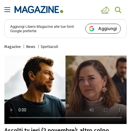
Aggiungi
Libero Magazine
alle tue fonti
Aggiungi
Google preferite
Magazine
News
Spettacoli
Ascolti tv ieri (2 novembre): altro colpo