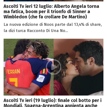
Ascolti Tv ieri 12 luglio: Alberto Angela torna
ma fatica, boom per il trionfo di Sinner a
Wimbledon (che fa crollare De Martino)
La nuova edizione di Noos parte dal 13,4% di share,
la dizi turca Racconto Di Una No...
Ascolti Tv ieri (19 luglio): finale col botto per i
Mondiali, Spagna-Argentina annienta anche