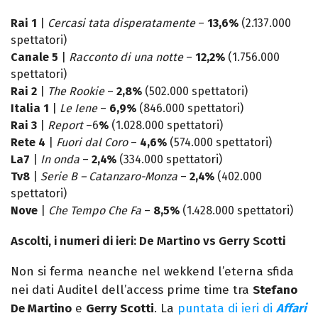
Rai 1
|
Cercasi tata disperatamente
–
13,6%
(2.137.000
spettatori)
Canale 5
|
Racconto di una notte
–
12,2%
(1.756.000
spettatori)
Rai 2
|
The Rookie
–
2,8%
(502.000 spettatori)
Italia 1
|
Le Iene
–
6,9%
(846.000 spettatori)
Rai 3
|
Report
–6
%
(1.028.000 spettatori)
Rete 4
|
Fuori dal Coro
–
4,6%
(574.000 spettatori)
La7
|
In onda
–
2,4%
(334.000 spettatori)
Tv8
|
Serie B – Catanzaro-Monza
–
2,4%
(402.000
spettatori)
Nove
|
Che Tempo Che Fa
–
8,5%
(1.428.000 spettatori)
Ascolti, i numeri di ieri: De Martino vs Gerry Scotti
Non si ferma neanche nel wekkend l’eterna sfida
nei dati Auditel dell’access prime time tra
Stefano
De Martino
e
Gerry Scotti
. La
puntata di ieri di
Affari