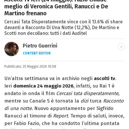
meglio di Veronica Gentili, Ranucci e De
Martino frenano
Cercasi Tata Disperatamente vince con il 13.6% di share
davanti a Racconto Di Una Notte (12,2%), De Martino e
Scotti non decollano: tutti i dati Auditel
Pietro Guerrini
CONTENT EDITOR
Laurea in Lettere, smania di viaggi e
Pubblicato:
25 Maggio 2026 10:08
passione per i cartoni (della pizza e della
Pixar).
Un’altra settimana va in archivio negli
ascolti tv
.
Ieri
domenica 24 maggio 2026
, infatti, su Rai 1 è
andato in onda il film
Cercasi tata disperatamente
,
mentre su Canale 5 è tornata la
dizi
turca
Racconto
di una notte
. Nuovo appuntamento per Sigfrido
Ranucci al timone di
Report
. Tempo di saluti, invece,
per Fabio Fazio, che ha condotto l’ultima puntata