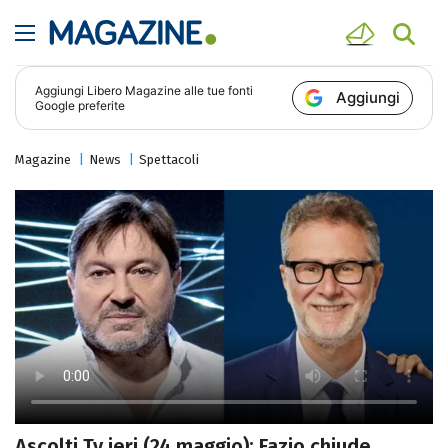
Aggiungi
Libero Magazine
alle tue fonti
Aggiungi
Google preferite
Magazine
News
Spettacoli
Ascolti Tv ieri (24 maggio): Fazio chiude