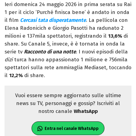
Ieri domenica 24 maggio 2026 in prima serata su Rai
1 per il ciclo ‘Purché finisca bene’ è andato in onda
il film
Cercasi tata disperatamente
. La pellicola con
Elena Radonicich e Giorgio Pasotti ha radunato 2
milioni e 137mila spettatori, registrando il
13,6%
di
share. Su Canale 5, invece, è è tornata in onda la
serie tv
Racconto di una notte
. I nuovi episodi della
dizi
turca hanno appassionato 1 milione e 756mila
spettatori sulla rete ammiraglia Mediaset, toccando
il
12,2%
di share.
Vuoi essere sempre aggiornato sulle ultime
news su TV, personaggi e gossip? Iscriviti al
nostro canale
WhatsApp
Entra nel canale WhatsApp