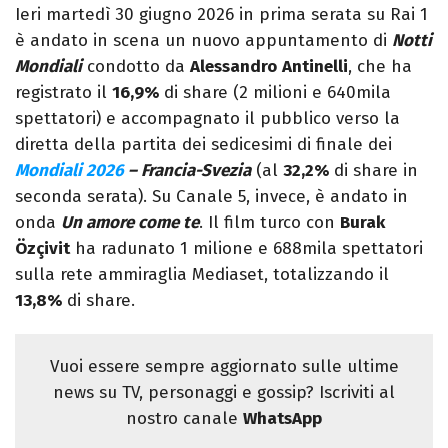
Ieri martedì 30 giugno 2026 in prima serata su Rai 1
è andato in scena un nuovo appuntamento di
Notti
Mondiali
condotto da
Alessandro
Antinelli
, che ha
registrato il
16,9%
di share (2 milioni e 640mila
spettatori) e accompagnato il pubblico verso la
diretta della partita dei sedicesimi di finale dei
Mondiali 2026
– Francia-Svezia
(al
32,2%
di share in
seconda serata). Su Canale 5, invece, è andato in
onda
Un amore come te
. Il film turco con
Burak
Özçivit
ha radunato 1 milione e 688mila spettatori
sulla rete ammiraglia Mediaset, totalizzando il
13,8%
di share.
Vuoi essere sempre aggiornato sulle ultime
news su TV, personaggi e gossip? Iscriviti al
nostro canale
WhatsApp