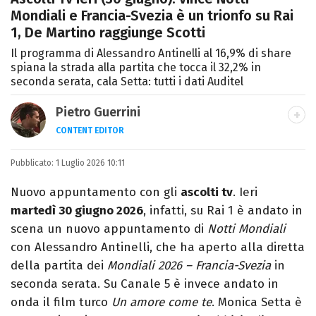
Mondiali e Francia-Svezia è un trionfo su Rai
1, De Martino raggiunge Scotti
Il programma di Alessandro Antinelli al 16,9% di share
spiana la strada alla partita che tocca il 32,2% in
seconda serata, cala Setta: tutti i dati Auditel
Pietro Guerrini
CONTENT EDITOR
Laurea in Lettere, smania di viaggi e
Pubblicato:
1 Luglio 2026 10:11
passione per i cartoni (della pizza e della
Pixar).
Nuovo appuntamento con gli
ascolti tv
. Ieri
martedì 30 giugno 2026
, infatti, su Rai 1 è andato in
scena un nuovo appuntamento di
Notti Mondiali
con Alessandro Antinelli, che ha aperto alla diretta
della partita dei
Mondiali 2026 – Francia-Svezia
in
seconda serata. Su Canale 5 è invece andato in
onda il film turco
Un amore come te
. Monica Setta è