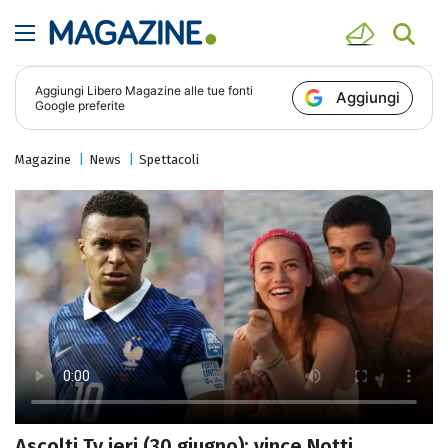
Aggiungi
Libero Magazine
alle tue fonti
Aggiungi
Google preferite
Magazine
News
Spettacoli
Ascolti Tv ieri (30 giugno): vince Notti