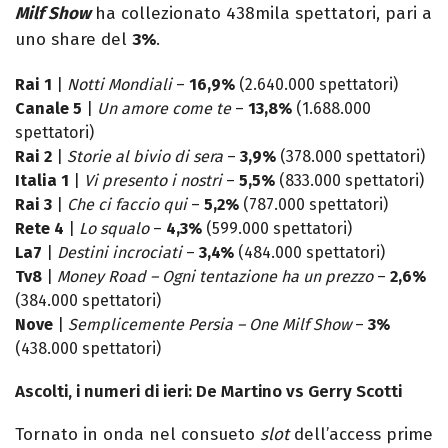
Milf Show
ha collezionato 438mila spettatori, pari a
uno share del
3%
.
Rai 1
|
Notti Mondiali
–
16,9%
(2.640.000 spettatori)
Canale 5
|
Un amore come te
–
13,8%
(1.688.000
spettatori)
Rai 2
|
Storie al bivio di sera
–
3,9%
(378.000 spettatori)
Italia 1
|
Vi presento i nostri
–
5,5%
(833.000 spettatori)
Rai 3
|
Che ci faccio qui
–
5,2%
(787.000 spettatori)
Rete 4
|
Lo squalo
–
4,3%
(599.000 spettatori)
La7
|
Destini incrociati
–
3,4%
(484.000 spettatori)
Tv8
|
Money Road – Ogni tentazione ha un prezzo
–
2,6%
(384.000 spettatori)
Nove
|
Semplicemente Persia – One Milf Show
–
3%
(438.000 spettatori)
Ascolti, i numeri di ieri: De Martino vs Gerry Scotti
Tornato in onda nel consueto
slot
dell’access prime