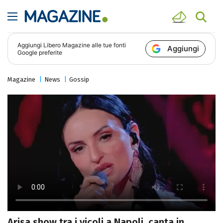
Aggiungi
Libero Magazine
alle tue fonti
Aggiungi
Google preferite
Magazine
News
Gossip
Arisa show tra i vicoli a Napoli, canta in