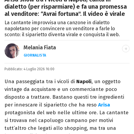
dialetto (per risparmiare) e fa una promessa
al venditore: “Avrai fortuna". Il video è virale
La cantante improvvisa una canzone in dialetto
napoletano per convincere un venditore a farle lo
sconto: il siparietto diventa virale e conquista il web.
Melania Fiata
GIORNALISTA
Laureata in Lettere, divoratrice di libri e
Pubblicato:
4 Luglio 2026 16:00
serie. Scrivo di spettacoli, film e TV.
Una passeggiata tra i vicoli di
Napoli
, un oggetto
vintage da acquistare e un commerciante poco
disposto a trattare. Bastano questi tre ingredienti
per innescare il siparietto che ha reso
Arisa
protagonista del web nelle ultime ore. La cantante
si trovava nel capoluogo campano per motivi
tutt’altro che legati allo shopping, ma tra una