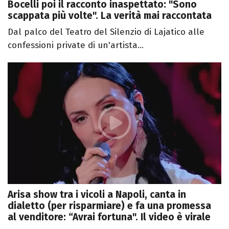
Bocelli poi il racconto inaspettato: "Sono
scappata più volte". La verità mai raccontata
Dal palco del Teatro del Silenzio di Lajatico alle
confessioni private di un'artista...
Arisa show tra i vicoli a Napoli, canta in
dialetto (per risparmiare) e fa una promessa
al venditore: “Avrai fortuna". Il video è virale