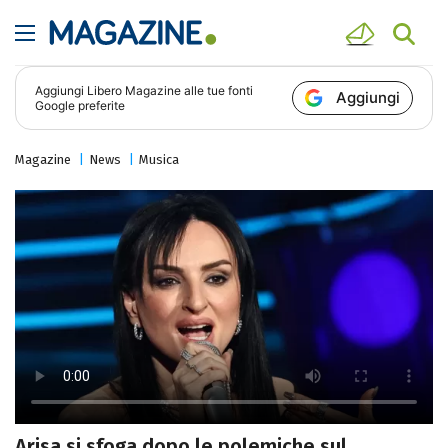
Aggiungi
Libero Magazine
alle tue fonti
Aggiungi
Google preferite
Magazine
News
Musica
Arisa si sfoga dopo le polemiche sul