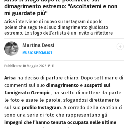
dimagrimento estremo: "Ascoltatemi e non
mi guardate più"
Arisa interviene di nuovo su Instagram dopo le
polemiche seguite al suo dimagrimento giudicato
estremo. Lo sfogo dell'artista è un invito a riflettere
Martina Dessì
MUSIC SPECIALIST
Ascolto, scrivo, a volte recensisco, smonto
Pubblicato:
10 Maggio 2026 15:11
classifiche: la musica è il mio primo amore.
Arisa
ha deciso di parlare chiaro. Dopo settimane di
commenti sul suo
dimagrimento
e
sospetti sul
famigerato Ozempic
, ha scelto di mettere da parte
le foto e usare le parole, sfogandosi direttamente
sul suo
profilo Instagram
. A corredo della caption ci
sono una serie di foto che rappresentano gli
impegni che l’hanno tenuta occupata nelle ultime