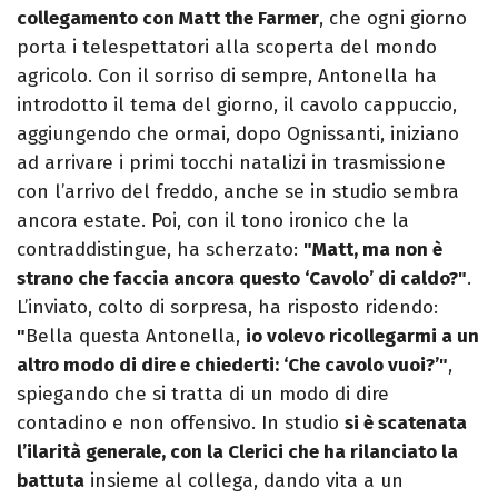
collegamento con Matt the Farmer
, che ogni giorno
porta i telespettatori alla scoperta del mondo
agricolo. Con il sorriso di sempre, Antonella ha
introdotto il tema del giorno, il cavolo cappuccio,
aggiungendo che ormai, dopo Ognissanti, iniziano
ad arrivare i primi tocchi natalizi in trasmissione
con l’arrivo del freddo, anche se in studio sembra
ancora estate. Poi, con il tono ironico che la
contraddistingue, ha scherzato:
"Matt, ma non è
strano che faccia ancora questo ‘Cavolo’ di caldo?"
.
L’inviato, colto di sorpresa, ha risposto ridendo:
"
Bella questa Antonella,
io volevo ricollegarmi a un
altro modo di dire e chiederti: ‘Che cavolo vuoi?’"
,
spiegando che si tratta di un modo di dire
contadino e non offensivo. In studio
si è scatenata
l’ilarità generale, con la Clerici che ha rilanciato la
battuta
insieme al collega, dando vita a un