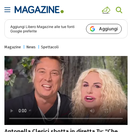
Aggiungi
Libero Magazine
alle tue fonti
Aggiungi
Google preferite
Magazine
News
Spettacoli
Antonella Clerici sbotta in diretta Tv: "Che