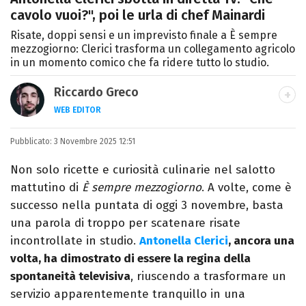
cavolo vuoi?", poi le urla di chef Mainardi
Risate, doppi sensi e un imprevisto finale a È sempre
mezzogiorno: Clerici trasforma un collegamento agricolo
in un momento comico che fa ridere tutto lo studio.
Riccardo Greco
WEB EDITOR
LINKEDIN
Pubblicato:
Si avvicina all'editoria studiando all'IED
3 Novembre 2025 12:51
come Fashion Editor. Si specializza poi in
Non solo ricette e curiosità culinarie nel salotto
Comunicazione digitale, Giornalismo e
mattutino di
È sempre mezzogiorno
. A volte, come è
Nuovi media presso La Sapienza,
successo nella puntata di oggi 3 novembre, basta
collaborando con alcune testate ed uffici
una parola di troppo per scatenare risate
stampa.
incontrollate in studio.
Antonella Clerici
, ancora una
volta, ha dimostrato di essere la regina della
spontaneità televisiva
, riuscendo a trasformare un
servizio apparentemente tranquillo in una