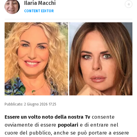
Ilaria Macchi
CONTENT EDITOR
Laureata in Linguaggi dei Media, amo il
giornalismo, il calcio, la TV e la moda, dove
cerco sempre le ultime tendenze.
Rai.it
Pubblicato:
2 Giugno 2026 17:25
Essere un volto noto della nostra Tv
consente
ovviamente di essere
popolari
e di entrare nel
cuore del pubblico, anche se può portare a essere