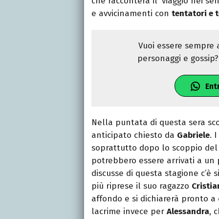
che racconterà il ‘viaggio nei se
e avvicinamenti con
tentatori e 
Vuoi essere sempre a
personaggi e gossip? 
Ent
Nella puntata di questa sera s
anticipato chiesto da
Gabriele
. 
soprattutto dopo lo scoppio de
potrebbero essere arrivati a un 
discusse di questa stagione c’è
più riprese il suo ragazzo
Cristia
affondo e si dichiarerà pronto a
lacrime invece per
Alessandra
, 