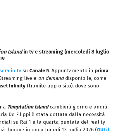
on Island
in tv e streaming (mercoledì 8 luglio
ne
sera in tv
su
Canale 5
. Appuntamento in
prima
 Streaming live e
on demand
disponibile, come
set Infinity
(tramite app o sito), dove sono
ana
Temptation Island
cambierà giorno e andrà
aria De Filippi è stata dettata dalla necessità
diali su Rai 1 e la quarta puntata del reality
drà dunque in onda lunedì 13 luglio 2026 (
QUI il