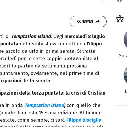
 di viaggi e passione per i cartoni (della pizza
CONDIVIDI
ti’ di
Temptation Island
. Oggi
mercoledì 8 luglio
puntata
del reality show condotto da
Filippo
e ascolti da urlo in prima serata. Si tratta
Sor
coledì per le sette coppie protagoniste al
sort (a partire da settimana prossima
puntamento, ovviamente, nel prime time di
icipazioni
della serata.
cipazioni della terza puntata: la crisi di Cristian
rna in onda
Temptation Island
, con quello che
ionale di questa 15esima edizione. Al timone
l’estate, come sempre, ci sarà
Filippo Bisciglia
,