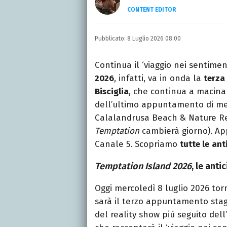
CONTENT EDITOR
Laurea in Lettere, smania
e della Pixar).
Pubblicato:
8 Luglio 2026 08:00
Continua il ‘viaggio nei sentimen
2026
, infatti, va in onda la
terza
Bisciglia
, che continua a macinar
dell’ultimo appuntamento di mer
Calalandrusa Beach & Nature Re
Temptation
cambierà giorno). Ap
Canale 5. Scopriamo
tutte le
ant
Temptation Island 2026
, le anti
Oggi mercoledì 8 luglio 2026 to
sarà il terzo appuntamento stag
del reality show più seguito del