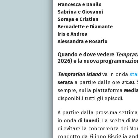
Francesca e Danilo
Sabrina e Giovanni
Soraya e Cristian
Bernadette e Diamante
Iris e Andrea
Alessandra e Rosario
Quando e dove vedere
Temptati
2026) e la nuova programmazio
Temptation Island
va in onda
sta
serata
a partire dalle ore
21:30
.
sempre, sulla piattaforma
Media
disponibili tutti gli episodi.
A partire dalla prossima settim
in onda di
lunedì
. La scelta di M
di evitare la concorrenza dei Mon
condotto da Filippo Bisciglia an