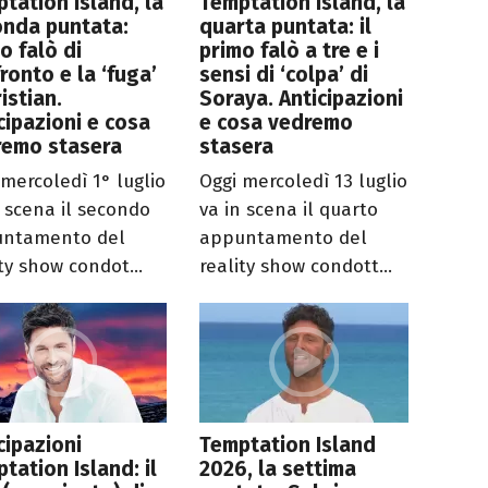
tation Island, la
Temptation Island, la
onda puntata:
quarta puntata: il
o falò di
primo falò a tre e i
ronto e la ‘fuga’
sensi di ‘colpa’ di
ristian.
Soraya. Anticipazioni
cipazioni e cosa
e cosa vedremo
remo stasera
stasera
 mercoledì 1° luglio
Oggi mercoledì 13 luglio
n scena il secondo
va in scena il quarto
ntamento del
appuntamento del
ty show condot...
reality show condott...
cipazioni
Temptation Island
tation Island: il
2026, la settima