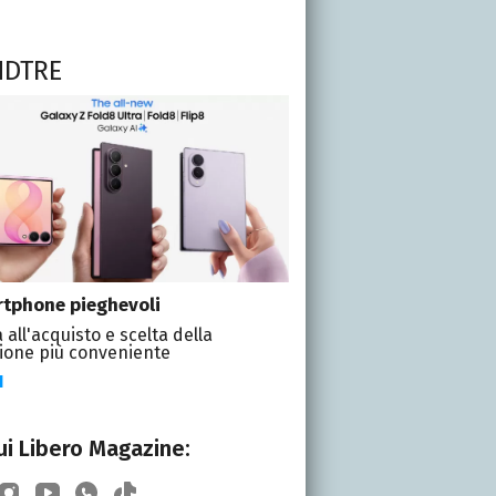
NDTRE
tphone pieghevoli
 all'acquisto e scelta della
ione più conveniente
I
i Libero Magazine: