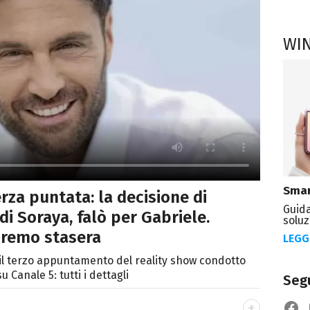
WI
Smar
rza puntata: la decisione di
Guida
di Soraya, falò per Gabriele.
soluz
dremo stasera
LEGG
 il terzo appuntamento del reality show condotto
u Canale 5: tutti i dettagli
Segu