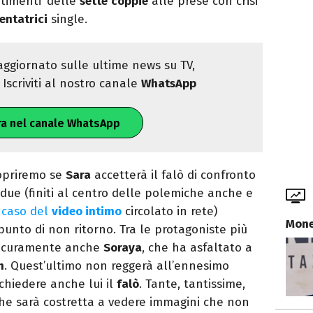
ntimenti’ delle
sette
coppie
alle prese con crisi
tentatrici
single.
ggiornato sulle ultime news su TV,
Iscriviti al nostro canale
WhatsApp
ra nel canale WhatsApp
copriremo se
Sara
accetterà il falò di confronto
I due (finiti al centro delle polemiche anche e
l
caso del
video intimo
circolato in rete)
Mone
punto di non ritorno. Tra le protagoniste più
 sicuramente anche
Soraya
, che ha asfaltato a
n
. Quest’ultimo non reggerà all’ennesimo
 chiedere anche lui il
falò
. Tante, tantissime,
che sarà costretta a vedere immagini che non