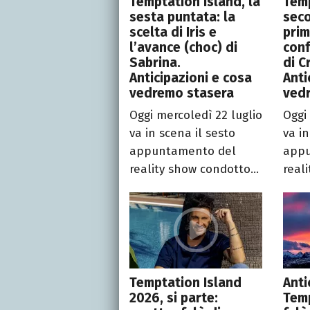
Temptation Island, la
Temp
sesta puntata: la
sec
scelta di Iris e
prim
l’avance (choc) di
conf
Sabrina.
di C
Anticipazioni e cosa
Anti
vedremo stasera
ved
Oggi mercoledì 22 luglio
Oggi
va in scena il sesto
va i
appuntamento del
appu
reality show condotto...
reali
Temptation Island
Anti
2026, si parte:
Temp