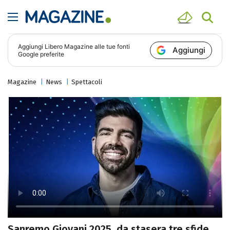
Aggiungi
Libero Magazine
alle tue fonti
Aggiungi
Google preferite
Magazine
News
Spettacoli
Sanremo Giovani 2025, da stasera tre sfide