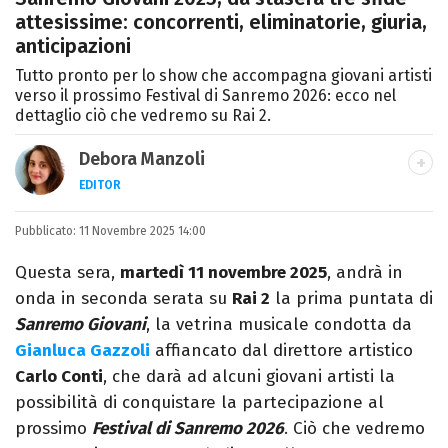
attesissime: concorrenti, eliminatorie, giuria,
anticipazioni
Tutto pronto per lo show che accompagna giovani artisti
verso il prossimo Festival di Sanremo 2026: ecco nel
dettaglio ciò che vedremo su Rai 2.
Debora Manzoli
EDITOR
LINKEDIN
INSTAGRAM
FACEBOOK
SITO
Pubblicato:
Scrittrice, copywriter, editor e pubblicista
11 Novembre 2025 14:00
mantovana, laureata in Lettere, Cinema e
Questa sera,
martedì 11 novembre 2025
, andrà in
Tv. Ha due libri all’attivo e ama la scrittura
onda in seconda serata su
Rai 2
la prima puntata di
alla follia.
Sanremo Giovani
, la vetrina musicale condotta da
Gianluca Gazzoli
affiancato dal direttore artistico
Carlo Conti
, che darà ad alcuni giovani artisti la
possibilità di conquistare la partecipazione al
prossimo
Festival di Sanremo 2026
. Ciò che vedremo