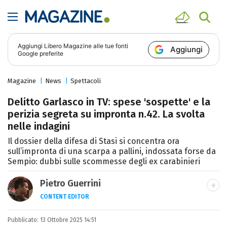
Aggiungi
Libero Magazine
alle tue fonti
Aggiungi
Google preferite
Magazine
News
Spettacoli
Delitto Garlasco in TV: spese 'sospette' e la
perizia segreta su impronta n.42. La svolta
nelle indagini
Il dossier della difesa di Stasi si concentra ora
sull’impronta di una scarpa a pallini, indossata forse da
Sempio: dubbi sulle scommesse degli ex carabinieri
Pietro Guerrini
CONTENT EDITOR
Laurea in Lettere, smania di viaggi e
Pubblicato:
13 Ottobre 2025 14:51
passione per i cartoni (della pizza e della