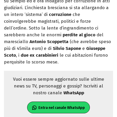
su Sempio ed è ora indagato per corruzione in atti
giudiziari. L’inchiesta bresciana si sta allargando a
un intero ‘sistema’ di
corruzione
che
coinvolgerebbe magistrati, politici e forze
dell’ordine. Sotto la lente d’ingrandimento ci
sarebbero anche le enormi
perdite
al gioco
del
maresciallo
Antonio
Scoppetta
(che avrebbe speso
più di 45mila euro) e di
Silvio
Sapone
e
Giuseppe
Scoto
, i
due
ex
carabinieri
le cui abitazioni furono
perquisite lo scorso mese.
Vuoi essere sempre aggiornato sulle ultime
news su TV, personaggi e gossip? Iscriviti al
nostro canale
WhatsApp
Entra nel canale WhatsApp