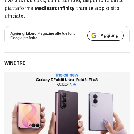
live e
on demand
, come sempre, disponibile sulla
piattaforma
Mediaset Infinity
tramite app o sito
ufficiale.
Aggiungi
Libero Magazine
alle tue fonti
Aggiungi
Google preferite
WINDTRE