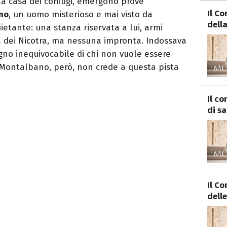
la casa dei coniugi, emergono prove
Il C
ino
, un uomo misterioso e mai visto da
della
etante: una stanza riservata a lui, armi
ra dei Nicotra, ma nessuna impronta. Indossava
gno inequivocabile di chi non vuole essere
. Montalbano, però, non crede a questa pista
Il c
di s
Il C
delle