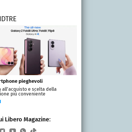
NDTRE
tphone pieghevoli
 all'acquisto e scelta della
ione più conveniente
I
i Libero Magazine: