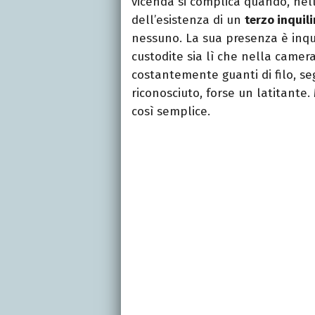
vicenda si complica quando, nel
dell’esistenza di un
terzo inquil
nessuno. La sua presenza è inqui
custodite sia lì che nella came
costantemente guanti di filo, se
riconosciuto, forse un latitante
così semplice.