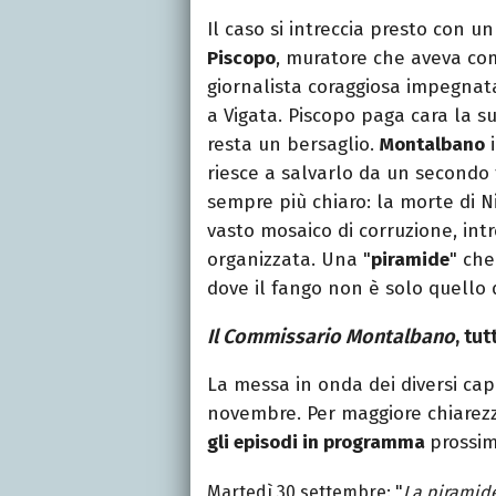
Il caso si intreccia presto con u
Piscopo
, muratore che aveva co
giornalista coraggiosa impegnat
a Vigata. Piscopo paga cara la s
resta un bersaglio.
Montalbano
i
riesce a salvarlo da un secondo t
sempre più chiaro: la morte di Ni
vasto mosaico di corruzione, intr
organizzata. Una "
piramide
" che
dove il fango non è solo quello
Il Commissario Montalbano
, tu
La messa in onda dei diversi cap
novembre. Per maggiore chiarez
gli episodi in programma
prossi
Martedì 30 settembre: "
La piramide