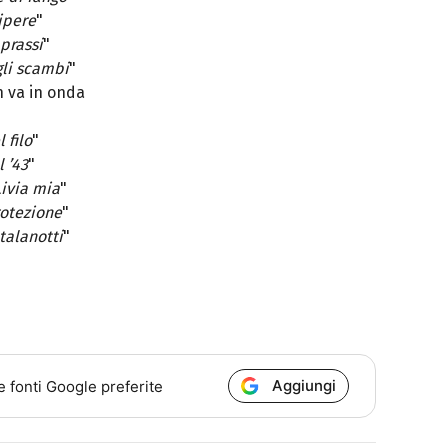
ipere
"
prassi
"
gli scambi
"
 va in onda
 filo
"
 ’43
"
ivia mia
"
rotezione
"
talanotti
"
Aggiungi
e fonti Google preferite