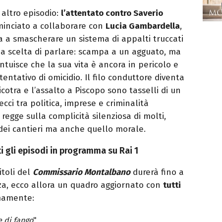
n altro episodio:
l’attentato contro Saverio
minciato a collaborare con
Lucia Gambardella
,
a a smascherare un sistema di appalti truccati
ua scelta di parlare: scampa a un agguato, ma
ntuisce che la sua vita è ancora in pericolo e
entativo di omicidio. Il filo conduttore diventa
cotra e l’assalto a Piscopo sono tasselli di un
ecci tra politica, imprese e criminalità
 regge sulla complicità silenziosa di molti,
 dei cantieri ma anche quello morale.
tti gli episodi in programma su Rai 1
itoli del
Commissario Montalbano
durerà fino a
za, ecco allora un quadro aggiornato con
tutti
mamente:
 di fango
"