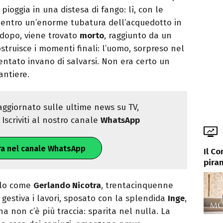
pioggia in una distesa di fango: lì, con le
 dentro un’enorme tubatura dell’acquedotto in
a dopo, viene trovato
morto
, raggiunto da un
struisce i momenti finali: l’uomo, sorpreso nel
tentato invano di salvarsi. Non era certo un
antiere.
ggiornato sulle ultime news su TV,
Iscriviti al nostro canale
WhatsApp
ra nel canale WhatsApp
Il C
pira
arlo come
Gerlando Nicotra
, trentacinquenne
 gestiva i lavori, sposato con la splendida
Inge
,
a non c’è più traccia: sparita nel nulla. La