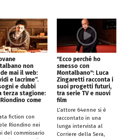
iovane
"Ecco perché ho
talbano non
smesso con
de mai il web:
Montalbano": Luca
vidi e lacrime”.
Zingaretti racconta i
sogni e dubbi
suoi progetti futuri,
a terza stagione:
tra serie TV e nuovi
 Riondino come
film
L'attore 64enne si è
ata fiction con
raccontato in una
ele Riondino nei
lunga intervista al
i del commissario
Corriere della Sera,