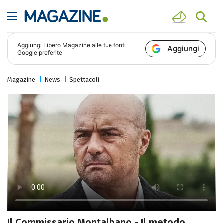
Aggiungi
Libero Magazine
alle tue fonti
Aggiungi
Google preferite
Magazine
News
Spettacoli
Il Commissario Montalbano - Il metodo