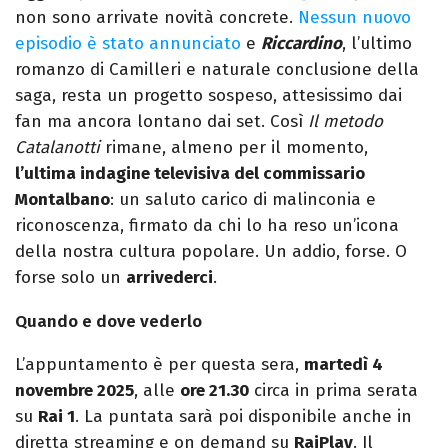
non sono arrivate novità concrete.
Nessun nuovo
episodio è stato annunciato
e
Riccardino
, l’ultimo
romanzo di Camilleri e naturale conclusione della
saga, resta un progetto sospeso, attesissimo dai
fan ma ancora lontano dai set. Così
Il metodo
Catalanotti
rimane, almeno per il momento,
l’ultima indagine televisiva del commissario
Montalbano
: un saluto carico di malinconia e
riconoscenza, firmato da chi lo ha reso un’icona
della nostra cultura popolare. Un addio, forse. O
forse solo un
arrivederci
.
Quando e dove vederlo
L’appuntamento è per questa sera,
martedì 4
novembre 2025
, alle
ore 21.30
circa in prima serata
su
Rai 1
. La puntata sarà poi disponibile anche in
diretta streaming e on demand su
RaiPlay
. Il