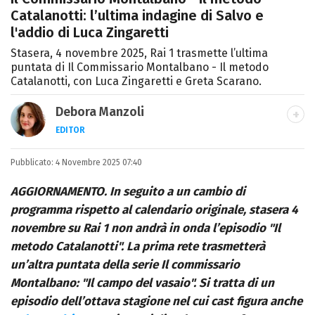
Catalanotti: l’ultima indagine di Salvo e
l'addio di Luca Zingaretti
Stasera, 4 novembre 2025, Rai 1 trasmette l’ultima
puntata di Il Commissario Montalbano - Il metodo
Catalanotti, con Luca Zingaretti e Greta Scarano.
Debora Manzoli
EDITOR
LINKEDIN
INSTAGRAM
FACEBOOK
SITO
Pubblicato:
Scrittrice, copywriter, editor e pubblicista
4 Novembre 2025 07:40
mantovana, laureata in Lettere, Cinema e
AGGIORNAMENTO. In seguito a un cambio di
Tv. Ha due libri all’attivo e ama la scrittura
programma rispetto al calendario originale, stasera 4
alla follia.
novembre su Rai 1 non andrà in onda l’episodio "Il
metodo Catalanotti". La prima rete trasmetterà
un’altra puntata della serie Il commissario
Montalbano: "Il campo del vasaio". Si tratta di un
episodio dell’ottava stagione nel cui cast figura anche