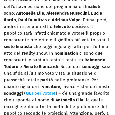
dell’ottava edizione del programma e i
finalisti
sono:
Antonella Elia
,
Alessandra Mussolini
,
Lucia
Ilardo
,
Raul Dumitras
e
Adriana Volpe
. Prima, però,
andrà in scena un altro
televoto
decisivo. Il
pubblico sarà infatti chiamato a votare il proprio
concorrente preferito e il gieffino più votato sarà il
sesto finalista
che raggiungerà gli altri per l’ultimo
atto del reality show. In
nomination
ci sono due
concorrenti e sarà un testa a testa tra
Raimondo
Todaro
e
Renato Biancardi
. Secondo i
sondaggi
sarà
una sfida all’ultimo voto vista la situazione di
pressoché totale
parità
nelle preferenze. Per
quanto riguarda il
vincitore
, invece – stando i nostri
sondaggi
(
QUI
per votare
) – c’è una grande favorita
che risponde al nome di
Antonella Elia
, la quale
raccoglierebbe oltre la metà delle preferenze del
pubblico secondo le proiezioni. Attenzione, però, a