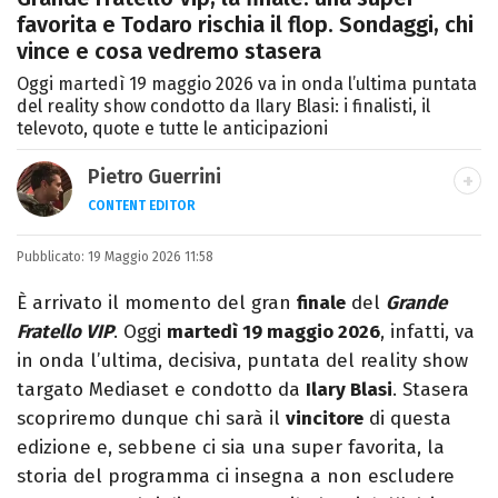
favorita e Todaro rischia il flop. Sondaggi, chi
vince e cosa vedremo stasera
Oggi martedì 19 maggio 2026 va in onda l’ultima puntata
del reality show condotto da Ilary Blasi: i finalisti, il
televoto, quote e tutte le anticipazioni
Pietro Guerrini
CONTENT EDITOR
Laurea in Lettere, smania di viaggi e
Pubblicato:
19 Maggio 2026 11:58
passione per i cartoni (della pizza e della
Pixar).
È arrivato il momento del gran
finale
del
Grande
Fratello VIP
. Oggi
martedì 19 maggio 2026
, infatti, va
in onda l’ultima, decisiva, puntata del reality show
targato Mediaset e condotto da
Ilary Blasi
. Stasera
scopriremo dunque chi sarà il
vincitore
di questa
edizione e, sebbene ci sia una super favorita, la
storia del programma ci insegna a non escludere