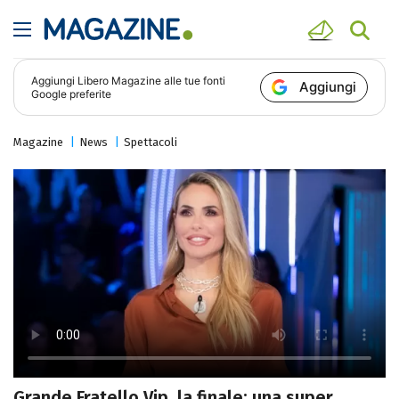
Aggiungi
Libero Magazine
alle tue fonti
Aggiungi
Google preferite
Magazine
News
Spettacoli
Grande Fratello Vip, la finale: una super