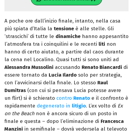
A poche ore dall’inizio finale, intanto, nella casa
più spiata d’Italia la
tensione
è alle stelle. Gli
‘strascichi’ di tutte le
dinamiche
hanno appesantito
l’atmosfera tra i coinquilini e le recenti
liti
non
hanno di certo aiutato, a partire dal caos durante
la cena nel Localino. Quasi tutti si sono uniti ad
Alessandra Mussolini
accusando
Renato Biancardi
di
essere tornato da
Lucia Ilardo
solo per strategia,
con l’avvicinarsi della finale. Lo stesso
Raul
Dumitras
(con cui si pensava Lucia potesse avere
un flirt) si è schierato
contro
Renato
e il confronto è
rapidamente
degenerato in
litigio
. L’ex volto di
Ex
on the Beach
non è ancora sicuro di un posto in
finale e questa – dopo l’eliminazione di
Francesca
Manzini
in semifinale – dovrà vedersela al televoto