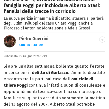
famiglia Poggi per inchiodare Alberto Stasi:
l’analisi delle tracce in corridoio
La nuova perizia infiamma il dibattito: stasera si parlerà
degli ultimi sviluppi del caso Chiara Poggi anche a
Filorosso di Antonino Monteleone e Adele Grossi
Pietro Guerrini
CONTENT EDITOR
Laurea in Lettere, smania di viaggi e
Pubblicato:
29 Giugno 2026 15:49
passione per i cartoni (della pizza e della
Pixar).
Si apre un’altra settimana bollente quanto l’estate
in corso per il
delitto di Garlasco
. L’infinito dibattito
e scontro tra le parti sul caso dell’
omicidio di
Chiara Poggi
continua infatti a suon di consulenze e
approfondimenti tecnico-scientifici con lo scopo di
fare luce su quanto accaduto veramente la mattina
del 13 agosto del 2007. Alberto Stasi potrebbe