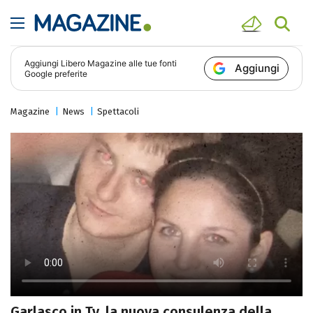
Aggiungi
Libero Magazine
alle tue fonti
Aggiungi
Google preferite
Magazine
News
Spettacoli
Garlasco in Tv, la nuova consulenza della