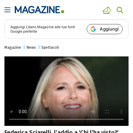
Aggiungi
Libero Magazine
alle tue fonti
Aggiungi
Google preferite
Magazine
News
Spettacoli
Federica Sciarelli, l’addio a 'Chi l’ha visto?'