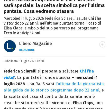
sarà speciale: la scelta simbolica per l’ultima
puntata. Cosa vedremo stasera
Mercoledì 1 luglio 2026 Federica Sciarelli saluta Chi l’ha
visto? dopo 22 anni: nell’ultima puntata torna il caso di
Elisa Claps, simbolo del suo percorso nel programma.
Ecco le anticipazioni
Libero Magazine
REDAZIONE
E-MAIL
INSTAGRAM
FACEBOOK
Pubblicato:
Libero Magazine è il canale del portale
1 Luglio 2026 07:28
Libero.it dedicato al mondo della
Federica Sciarelli
si prepara a salutare
Chi l’ha
televisione, dello spettacolo e del gossip.
visto?
. La puntata in onda stasera –
mercoledì 1
luglio 2026
– su Rai 3 sarà
l’ultima della giornalista
alla guida dello storico programma dopo 22 anni
, e
la scelta del caso al centro della serata non è
casuale: si tornerà sulla vicenda di
Elisa Claps
, una