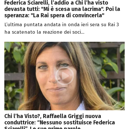
Federica Sciarelli, l’addio a Chi l’ha visto
devasta tutti: "Mi è scesa una lacrima". Poi la
speranza: "La Rai spera di convincerla"
L’ultima puntata andata in onda ieri sera su Rai 3
ha scatenato la reazione dei soci...
Chi l’ha Visto?, Raffaella Griggi nuova
conduttrice: “Nessuno sostituisce Federica
Sciarelli”. Le sue prime parole