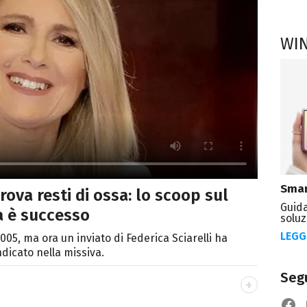
WI
Smar
 trova resti di ossa: lo scoop sul
Guida
a è successo
soluz
LEGG
005, ma ora un inviato di Federica Sciarelli ha
ndicato nella missiva.
Segu