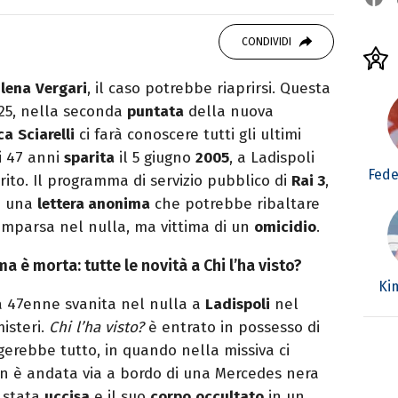
o mancare, il silenzio, il mare e Il Libro
omodino, insieme a un romanzo di Zafon.
CONDIVIDI
Elena
Vergari
, il caso potrebbe riaprirsi. Questa
25, nella seconda
puntata
della nuova
ca
Sciarelli
ci farà conoscere tutti gli ultimi
i 47 anni
sparita
il 5 giugno
2005
, a Ladispoli
Fede
rito. Il programma di servizio pubblico di
Rai 3
,
di una
lettera anonima
che potrebbe ribaltare
mparsa nel nulla, ma vittima di un
omicidio
.
 è morta: tutte le novità a Chi l’ha visto?
Kim
la 47enne svanita nel nulla a
Ladispoli
nel
isteri.
Chi l’ha visto?
è entrato in possesso di
erebbe tutto, in quando nella missiva ci
n è andata via a bordo di una Mercedes nera
 stata
uccisa
e il suo
corpo
occultato
in un