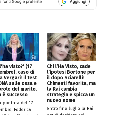
Aggiungi
e fonti Google preferite
 l'ha visto?' (17
Chi l’Ha Visto, cade
embre), caso di
l’ipotesi Bortone per
a Vergari: il test
il dopo Sciarelli:
DNA sulle ossa e
Chimenti favorita, ma
arole del marito.
la Rai cambia
a è successo
strategia e spicca un
nuovo nome
a puntata del 17
Entro fine luglio la Rai
embre, Federica