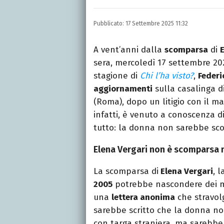
Nella mia vita non posson
dell'inquietudine sul c
Pubblicato:
17 Settembre 2025 11:32
A vent’anni dalla
scomparsa
di
sera, mercoledì 17 settembre 20
stagione di
Chi l’ha visto?
,
Federi
aggiornamenti
sulla casalinga d
(Roma), dopo un litigio con il ma
infatti, è venuto a conoscenza 
tutto: la donna non sarebbe sco
Elena Vergari non è scomparsa ma
La scomparsa di
Elena Vergari
, 
2005
potrebbe nascondere dei m
una
lettera anonima
che stravolg
sarebbe scritto che la donna no
con targa straniera, ma sarebbe