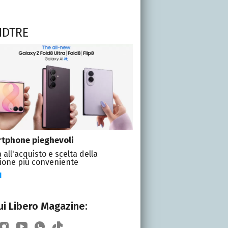
NDTRE
tphone pieghevoli
 all'acquisto e scelta della
ione più conveniente
I
i Libero Magazine: