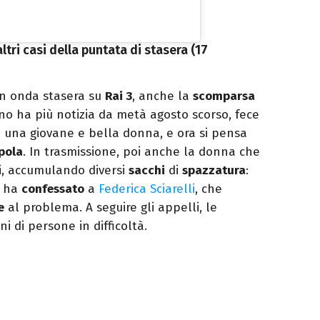
 altri casi della puntata di stasera (17
 in onda stasera su
Rai 3
, anche la
scomparsa
suno ha più notizia da metà agosto scorso, fece
di una giovane e bella donna, e ora si pensa
pola
. In trasmissione, poi anche la donna che
ini, accumulando diversi
sacchi
di
spazzatura
:
, ha
confessato
a
Federica Sciarelli
, che
e
al problema. A seguire gli appelli, le
ni di persone in difficoltà.