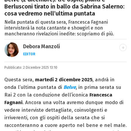
Berlusconi tirato in ballo da Sabrina Salerno:
cosa vedremo nell’ultima puntata
Nella puntata di questa sera, Francesca Fagnani
intervisterà la nota cantante e showgirl e non
mancheranno rivelazioni inedite: scopriamo di più.
Debora Manzoli
EDITOR
LINKEDIN
INSTAGRAM
FACEBOOK
SITO
Pubblicato:
Scrittrice, copywriter, editor e pubblicista
2 Dicembre 2025 13:10
mantovana, laureata in Lettere, Cinema e
Questa sera,
martedì 2 dicembre 2025
, andrà in
Tv. Ha due libri all’attivo e ama la scrittura
onda l’ultima puntata di
Belve
, in prima serata su
alla follia.
Rai 2 con la conduzione dell’iconica
Francesca
Fagnani
. Ancora una volta avremo dunque modo di
vedere interviste dettagliate, coinvolgenti e
irriverenti, con gli ospiti della serata che si
racconteranno a cuore aperto nel bene e nel male.