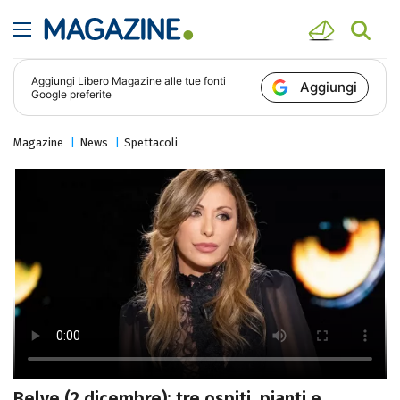
Aggiungi
Libero Magazine
alle tue fonti
Aggiungi
Google preferite
Magazine
News
Spettacoli
Belve (2 dicembre): tre ospiti, pianti e