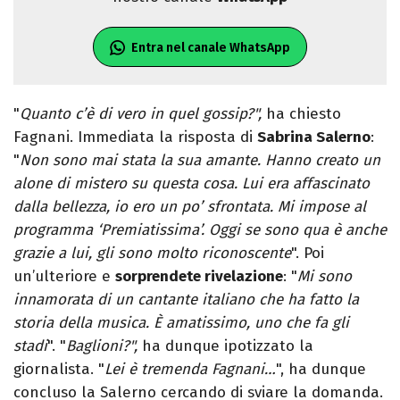
Entra nel canale WhatsApp
"
Quanto c’è di vero in quel gossip?",
ha chiesto
Fagnani. Immediata la risposta di
Sabrina Salerno
:
"
Non sono mai stata la sua amante. Hanno creato un
alone di mistero su questa cosa. Lui era affascinato
dalla bellezza, io ero un po’ sfrontata. Mi impose al
programma ‘Premiatissima’. Oggi se sono qua è anche
grazie a lui, gli sono molto riconoscente
". Poi
un’ulteriore e
sorprendete rivelazione
: "
Mi sono
innamorata di un cantante italiano che ha fatto la
storia della musica. È amatissimo, uno che fa gli
stadi
". "
Baglioni?",
ha dunque ipotizzato la
giornalista. "
Lei è tremenda Fagnani…
", ha dunque
concluso la Salerno cercando di sviare la domanda.