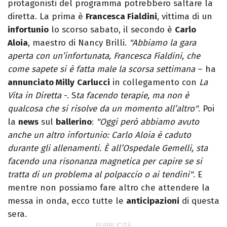
protagonisti del programma potrebbero saltare la
diretta. La prima è
Francesca Fialdini
, vittima di un
infortunio
lo scorso sabato, il secondo è
Carlo
Aloia
, maestro di Nancy Brilli.
"Abbiamo la gara
aperta con un’infortunata, Francesca Fialdini, che
come sapete si è fatta male la scorsa settimana
– ha
annunciato Milly
Carlucci
in collegamento con
La
Vita in Diretta
-. S
ta facendo terapie, ma non è
qualcosa che si risolve da un momento all’altro"
. Poi
la
news
sul
ballerino
:
"Oggi però abbiamo avuto
anche un altro infortunio: Carlo Aloia è caduto
durante gli allenamenti. È all’Ospedale Gemelli, sta
facendo una risonanza magnetica per capire se si
tratta di un problema al polpaccio o ai tendini"
. E
mentre non possiamo fare altro che attendere la
messa in onda, ecco tutte le
anticipazioni
di questa
sera.