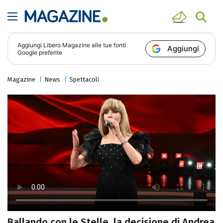
Aggiungi
Libero Magazine
alle tue fonti
Aggiungi
Google preferite
Magazine
News
Spettacoli
Ballando con le Stelle, la decisione di Andrea