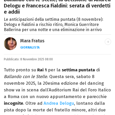
Delogu e Francesca Fialdini: serata di verdetti
e addii
Le anticipazioni della settima puntata (8 novembre):
Delogu e Fialdini a rischio ritiro, Monica Guerritore
Ballerina per una notte e una eliminazione in arrivo
Mara Fratus
GIORNALISTA
Nella mia vita non possono mancare, il
Pubblicato:
8 Novembre 2025 08:00
silenzio, il mare e Il Libro dell'inquietudine
sul comodino, insieme a un romanzo di
Tutto pronto su
Rai 1
per la
settima puntata
di
Zafon.
Ballando con le Stelle
. Questa sera, sabato 8
novembre 2025, la 20esima edizione del dancing
show va in scena dall’Auditorium Rai del Foro Italico
a Roma con un nuovo appuntamento e parecchie
incognite
. Oltre ad
Andrea Delogu
, lontano dalla
pista dopo la morte del fratello minore, altri due