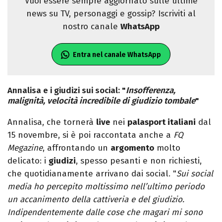
Vuoi essere sempre aggiornato sulle ultime
news su TV, personaggi e gossip? Iscriviti al
nostro canale
WhatsApp
Entra nel canale WhatsApp
Annalisa e i giudizi sui social: "
Insofferenza,
malignità, velocità incredibile di giudizio tombale
"
Annalisa, che tornerà
live
nei
palasport italiani
dal
15 novembre, si è poi raccontata anche a
FQ
Megazine
, affrontando un
argomento
molto
delicato: i
giudizi
, spesso pesanti e non richiesti,
che quotidianamente arrivano dai social. "
Sui social
media ho percepito moltissimo nell’ultimo periodo
un accanimento della cattiveria e del giudizio.
Indipendentemente dalle cose che magari mi sono