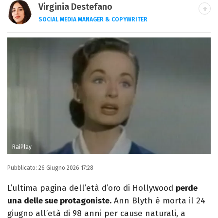
Virginia Destefano
SOCIAL MEDIA MANAGER & COPYWRITER
Una passione smisurata per le serie TV.
Laurea in Cinema, Televisione e New Media,
videomaking e scrittura sono il mio
passatempo preferito.
RaiPlay
Pubblicato:
26 Giugno 2026 17:28
L’ultima pagina dell’età d’oro di Hollywood
perde
una delle sue protagoniste.
Ann Blyth è morta il 24
giugno all’età di 98 anni per cause naturali, a