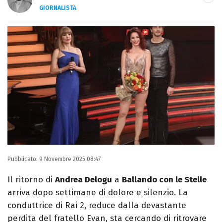
GIORNALISTA
LINKEDIN
INSTAGRAM
FACEBOOK
Giornalista e laureato in Lettere, è
appassionato di cinema, spettacolo, calcio
e sport.
Pubblicato:
9 Novembre 2025 08:47
Il ritorno di
Andrea Delogu
a
Ballando con le Stelle
arriva dopo settimane di dolore e silenzio. La
conduttrice di Rai 2, reduce dalla devastante
perdita del fratello Evan, sta cercando di ritrovare