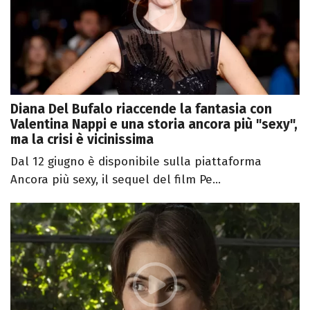
Diana Del Bufalo riaccende la fantasia con
Valentina Nappi e una storia ancora più "sexy",
ma la crisi è vicinissima
Dal 12 giugno è disponibile sulla piattaforma
Ancora più sexy, il sequel del film Pe...