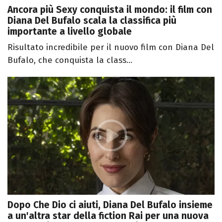
Ancora più Sexy conquista il mondo: il film con
Diana Del Bufalo scala la classifica più
importante a livello globale
Risultato incredibile per il nuovo film con Diana Del
Bufalo, che conquista la class...
Dopo Che Dio ci aiuti, Diana Del Bufalo insieme
a un'altra star della fiction Rai per una nuova