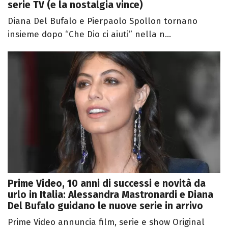
serie TV (e la nostalgia vince)
Diana Del Bufalo e Pierpaolo Spollon tornano
insieme dopo “Che Dio ci aiuti” nella n...
Prime Video, 10 anni di successi e novità da
urlo in Italia: Alessandra Mastronardi e Diana
Del Bufalo guidano le nuove serie in arrivo
Prime Video annuncia film, serie e show Original