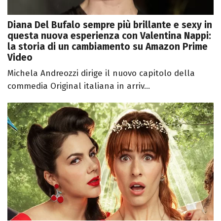
Diana Del Bufalo sempre più brillante e sexy in
questa nuova esperienza con Valentina Nappi:
la storia di un cambiamento su Amazon Prime
Video
Michela Andreozzi dirige il nuovo capitolo della
commedia Original italiana in arriv...