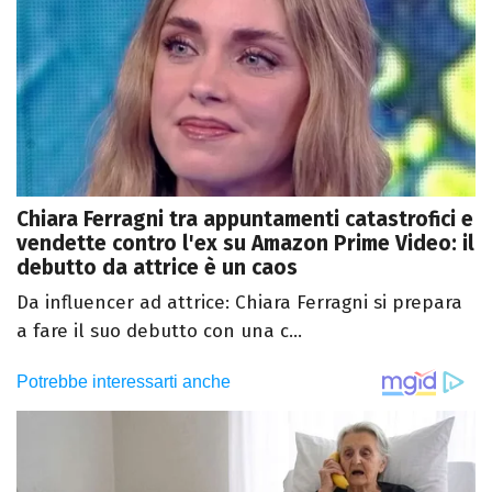
Chiara Ferragni tra appuntamenti catastrofici e
vendette contro l'ex su Amazon Prime Video: il
debutto da attrice è un caos
Da influencer ad attrice: Chiara Ferragni si prepara
a fare il suo debutto con una c...