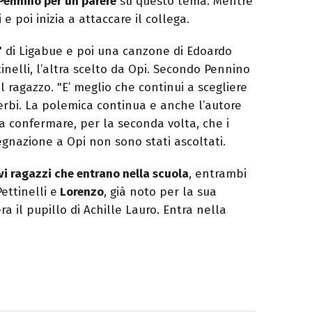
Pennino per un parere
su questo tema. Mentre
 e poi inizia a attaccare il collega.
 di Ligabue e poi una canzone di Edoardo
nelli, l’altra scelto da Opi. Secondo Pennino
l ragazzo. "E’ meglio che continui a scegliere
 Zerbi. La polemica continua e anche l’autore
a confermare, per la seconda volta, che i
ssegnazione a Opi non sono stati ascoltati.
i ragazzi che entrano nella scuola
, entrambi
ettinelli e
Lorenzo
, già noto per la sua
a il pupillo di Achille Lauro. Entra nella