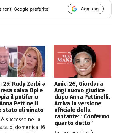
Aggiungi
e fonti Google preferite
i 25: Rudy Zerbi a
Amici 26, Giordana
resa salva Opi e
Angi nuovo giudice
pia il putiferio
dopo Anna Pettinelli.
Anna Pettinelli.
Arriva la versione
è stato eliminato
ufficiale della
cantante: “Confermo
 è successo nella
quanto detto”
ata di domenica 16
La cantautrice è