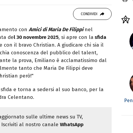
OOK
SITO
 Politiche, giornalista per caso. Ho scritto
CONDIVIDI
ali, siti e agenzie, prevalentemente di cronaca
tamento con
Amici di Maria De Filippi
nel
ata de
l 30 novembre 2025
, si apre con la
sfida
con il bravo Christian. A giudicare chi sia il
ecchia conoscenza del pubblico del talent,
rante la prova, Emiliano è acclamatissimo dal
talmente tanto che Maria De Filippi deve
hristian però!"
sfida e torna a sedersi al suo banco, per la
dra Celentano.
Pen
ggiornato sulle ultime news su TV,
Iscriviti al nostro canale
WhatsApp