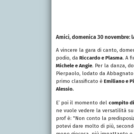
Amici, domenica 30 novembre: la 
A vincere la gara di canto, dom
podio, da
Riccardo e Plasma
. A f
Michele e Angie
. Per la danza, 
Pierpaolo, lodato da Abbagnato 
primo classificato è
Emiliano e P
Alessio.
E’ poi il momento del
compito di
ne vuole vedere la versatilità s
prof è: "Non conto la predisposi
potevi dare molto di più, second
meno giocosa, più impattante e 