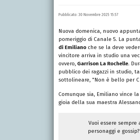
LINKEDIN
INSTAGRAM
FACEB
Romana, laurea in Scienze
Pubblicato:
30 Novembre 2025 15:57
per quotidiani, settiman
e spettacoli.
Nuova domenica, nuovo appun
pomeriggio di Canale 5. La punt
di Emiliano
che se la deve vedere 
vincitore arriva in studio una v
ovvero,
Garrison La Rochelle
. Du
pubblico dei ragazzi in studio, 
sottolineare, "Non è bello per C
Comunque sia, Emiliano vince la 
gioia della sua maestra Alessan
Vuoi essere sempre a
personaggi e gossip? 