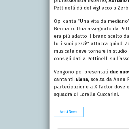
professionista esterno,
Adriano 
Pettinelli dà del vigliacco a Zerbi
Opi canta "Una vita da mediano"
Bennato. Una assegnato da Petti
era più adatto il brano scelto da
lui i suoi pezzi!" attacca quindi
musicale deve tornare in studio 
consigli dati a Pettinelli sull’a
Vengono poi presentati
due nuov
cantanti:
Elena
, scelta da Anna P
partecipazione a X Factor dove er
squadra di Lorella Cuccarini.
Amici News