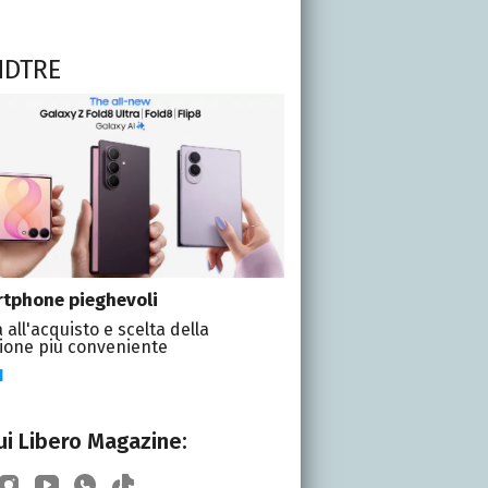
NDTRE
tphone pieghevoli
 all'acquisto e scelta della
ione più conveniente
I
i Libero Magazine: