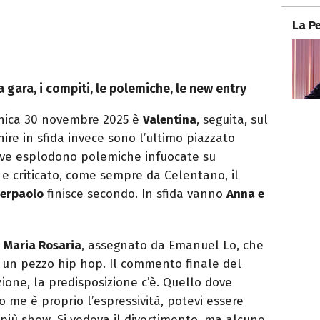
La P
gara, i compiti, le polemiche, le new entry
enica 30 novembre 2025 è
Valentina
, seguita, sul
inire in sfida invece sono l’ultimo piazzato
dove esplodono polemiche infuocate su
e criticato, come sempre da Celentano, il
ierpaolo
finisce secondo. In sfida vanno
Anna e
 Maria Rosaria
, assegnato da Emanuel Lo, che
u un pezzo hip hop. Il commento finale del
zione, la predisposizione c’è. Quello dove
o me è proprio l’espressività, potevi essere
più show. Si vedeva il divertimento, ma alcune