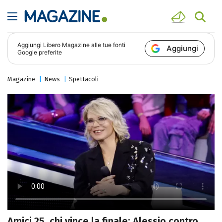
Aggiungi
Libero Magazine
alle tue fonti
Aggiungi
Google preferite
Magazine
News
Spettacoli
Amici 25, chi vince la finale: Alessio contro