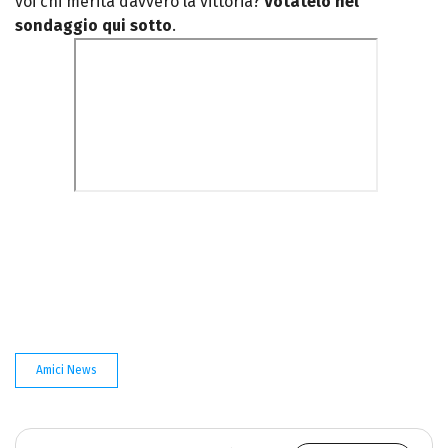
voi chi merita davvero la vittoria?
Votatelo nel
sondaggio qui sotto
.
Amici News