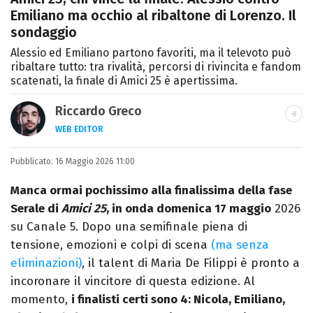
Emiliano ma occhio al ribaltone di Lorenzo. Il
sondaggio
Alessio ed Emiliano partono favoriti, ma il televoto può
ribaltare tutto: tra rivalità, percorsi di rivincita e fandom
scatenati, la finale di Amici 25 è apertissima.
Riccardo Greco
WEB EDITOR
LINKEDIN
Pubblicato:
Si avvicina all'editoria studiando all'IED
16 Maggio 2026 11:00
come Fashion Editor. Si specializza poi in
Manca ormai pochissimo alla finalissima della fase
Comunicazione digitale, Giornalismo e
Serale di
Amici 25
, in onda domenica 17 maggio
2026
Nuovi media presso La Sapienza,
su Canale 5. Dopo una semifinale piena di
collaborando con alcune testate ed uffici
tensione, emozioni e colpi di scena
(ma senza
stampa.
eliminazioni)
, il talent di Maria De Filippi è pronto a
incoronare il vincitore di questa edizione. Al
momento,
i finalisti certi sono 4: Nicola, Emiliano,