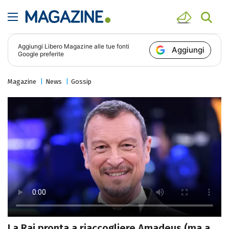
Aggiungi
Libero Magazine
alle tue fonti
Aggiungi
Google preferite
Magazine
News
Gossip
La Rai pronta a riaccogliere Amadeus (ma a