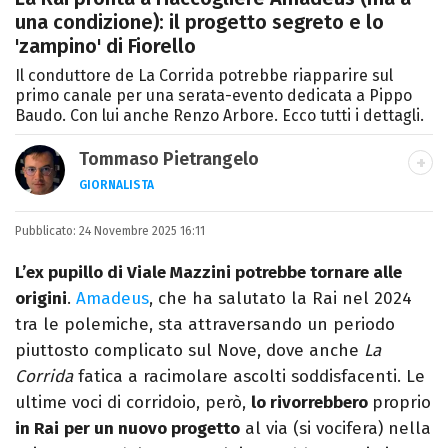
una condizione): il progetto segreto e lo
'zampino' di Fiorello
Il conduttore de La Corrida potrebbe riapparire sul
primo canale per una serata-evento dedicata a Pippo
Baudo. Con lui anche Renzo Arbore. Ecco tutti i dettagli.
Tommaso Pietrangelo
GIORNALISTA
Autore, giornalista, cantautore. Laureato in
Pubblicato:
24 Novembre 2025 16:11
Letterature Straniere, è appassionato di
cinema, poesia e Shakespeare. Scrive
L’ex pupillo di Viale Mazzini potrebbe tornare alle
canzoni e ama i gatti.
origini
.
Amadeus
, che ha salutato la Rai nel 2024
tra le polemiche, sta attraversando un periodo
piuttosto complicato sul Nove, dove anche
La
Corrida
fatica a racimolare ascolti soddisfacenti. Le
ultime voci di corridoio, però,
lo rivorrebbero
proprio
in Rai
per un nuovo progetto
al via (si vocifera) nella