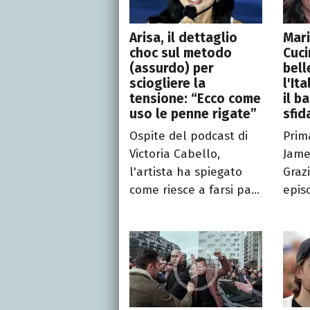
Arisa, il dettaglio
Mari
choc sul metodo
Cuci
(assurdo) per
bell
sciogliere la
l'It
tensione: “Ecco come
il ba
uso le penne rigate”
sfid
Ospite del podcast di
Prima
Victoria Cabello,
Jame
l'artista ha spiegato
Grazi
come riesce a farsi pa...
epis