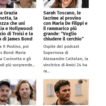
a Grazia
Sarah Toscano, le
notta, la
lacrime al provino
ezza che unì
con Maria De Filippi e
alia e Hollywood:
il rammarico più
cio di Troisi e la
grande: “Voglio
a di James Bond
chiudere il cerchio”
 Il Postino, poi
Ospite del podcast
s Bond: Maria
Supernova di
a Cucinotta e gli
Alessandro Cattelan, la
odi più sorprende...
vincitrice di Amici 24 ha
ra...