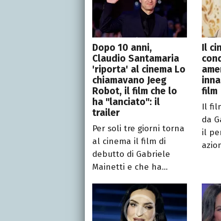
Dopo 10 anni,
Il c
Claudio Santamaria
conq
'riporta' al cinema Lo
amer
chiamavano Jeeg
inna
Robot, il film che lo
film
ha "lanciato": il
Il fi
trailer
da G
Per soli tre giorni torna
il pe
al cinema il film di
azion
debutto di Gabriele
Mainetti e che ha...