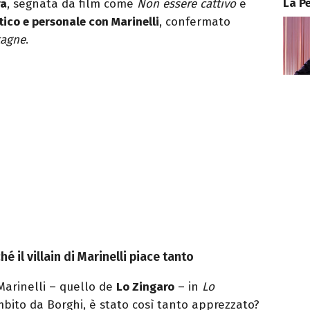
La P
ra
, segnata da film come
Non essere cattivo
e
tico e personale con Marinelli
, confermato
tagne
.
 il villain di Marinelli piace tanto
Marinelli – quello de
Lo Zingaro
– in
Lo
mbito da Borghi, è stato così tanto apprezzato?