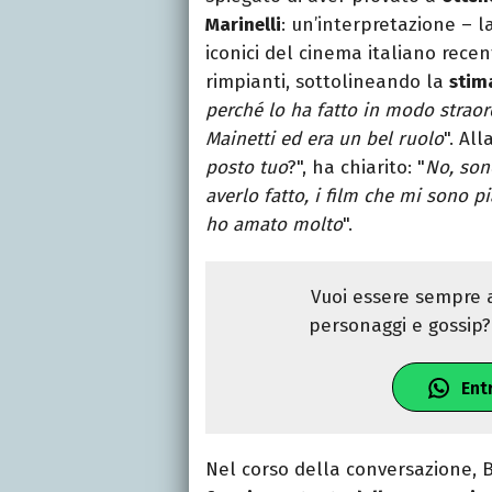
Marinelli
: un’interpretazione – l
iconici del cinema italiano recen
rimpianti, sottolineando la
stima
perché lo ha fatto in modo straor
Mainetti ed era un bel ruolo
". Al
posto tuo
?", ha chiarito: "
No, son
averlo fatto, i film che mi sono p
ho amato molto
".
Vuoi essere sempre a
personaggi e gossip? 
Ent
Nel corso della conversazione, 