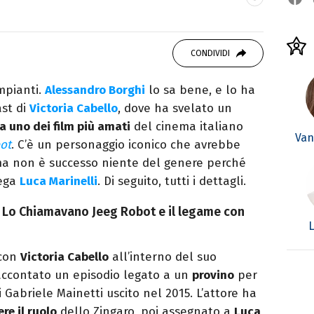
atrice di libri e serie. Scrivo di spettacoli, film
CONDIVIDI
impianti.
Alessandro Borghi
lo sa bene, e lo ha
ast di
Victoria Cabello
, dove ha svelato un
a uno dei film più amati
del cinema italiano
Van
ot
. C’è un personaggio iconico che avrebbe
ma non è successo niente del genere perché
lega
Luca Marinelli
. Di seguito, tutti i dettagli.
e Lo Chiamavano Jeeg Robot e il legame con
L
 con
Victoria Cabello
all’interno del suo
ccontato un episodio legato a un
provino
per
di Gabriele Mainetti uscito nel 2015. L’attore ha
re il ruolo
dello Zingaro, poi assegnato a
Luca