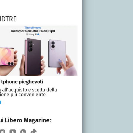
NDTRE
tphone pieghevoli
 all'acquisto e scelta della
ione più conveniente
I
i Libero Magazine: