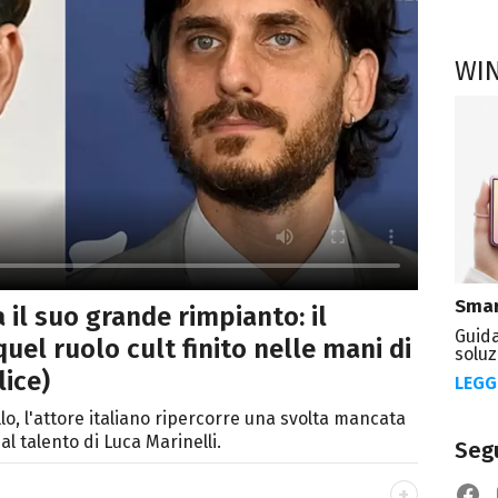
WI
Smar
 il suo grande rimpianto: il
Guida
uel ruolo cult finito nelle mani di
soluz
lice)
LEGG
lo, l'attore italiano ripercorre una svolta mancata
l talento di Luca Marinelli.
Segu