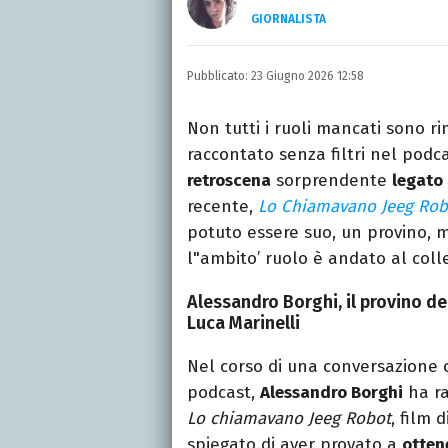
GIORNALISTA
Laureata in Lettere, divor
e TV.
Pubblicato:
23 Giugno 2026 12:58
Non tutti i ruoli mancati sono r
raccontato senza filtri nel podc
retroscena
sorprendente
legato 
recente,
Lo Chiamavano Jeeg Rob
potuto essere suo, un provino, 
l"ambito’ ruolo è andato al col
Alessandro Borghi, il provino d
Luca Marinelli
Nel corso di una conversazione
podcast,
Alessandro Borghi
ha ra
Lo chiamavano Jeeg Robot
, film 
spiegato di aver provato a
ottene