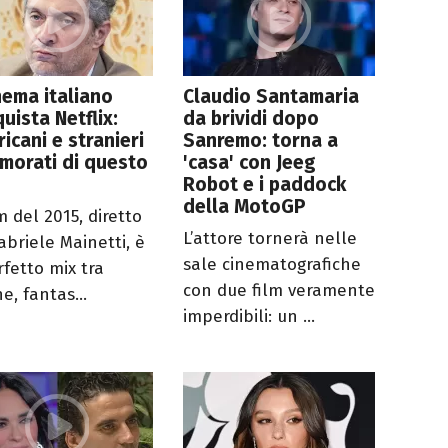
inema italiano
Claudio Santamaria
uista Netflix:
da brividi dopo
icani e stranieri
Sanremo: torna a
morati di questo
'casa' con Jeeg
Robot e i paddock
della MotoGP
lm del 2015, diretto
L’attore tornerà nelle
abriele Mainetti, è
sale cinematografiche
rfetto mix tra
con due film veramente
e, fantas...
imperdibili: un ...