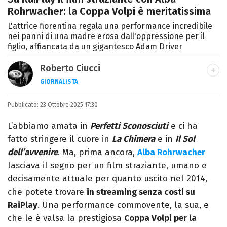
Rohrwacher: la Coppa Volpi è meritatissima
L'attrice fiorentina regala una performance incredibile
nei panni di una madre erosa dall'oppressione per il
figlio, affiancata da un gigantesco Adam Driver
Roberto Ciucci
GIORNALISTA
INSTAGRAM
FACEBOOK
Pubblicato:
Appassionato di sport, avido consumatore
23 Ottobre 2025 17:30
di manga e film, cultore di tutto ciò che è
L’abbiamo amata in
Perfetti Sconosciuti
e ci ha
stato girato da Quentin Tarantino e
fatto stringere il cuore in
La Chimera
e in
Il Sol
musicista nel tempo libero.
dell’avvenire
. Ma, prima ancora,
Alba Rohrwacher
lasciava il segno per un film straziante, umano e
decisamente attuale per quanto uscito nel 2014,
che potete trovare
in streaming senza costi su
RaiPlay
. Una performance commovente, la sua, e
che le è valsa la prestigiosa
Coppa Volpi per la