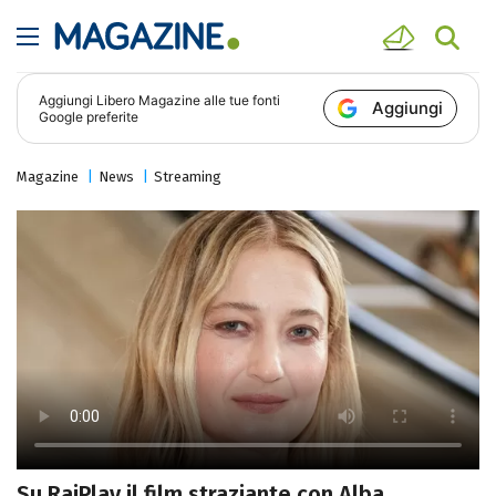
Aggiungi
Libero Magazine
alle tue fonti
Aggiungi
Google preferite
Magazine
News
Streaming
Su RaiPlay il film straziante con Alba