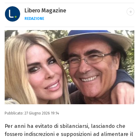
Libero Magazine
REDAZIONE
E-MAIL
INSTAGRAM
FACEBOOK
Libero Magazine è il canale del portale
Libero.it dedicato al mondo della
televisione, dello spettacolo e del gossip.
IPA
Pubblicato:
27 Giugno 2026 19:14
Per anni ha evitato di sbilanciarsi, lasciando che
fossero indiscrezioni e supposizioni ad alimentare il