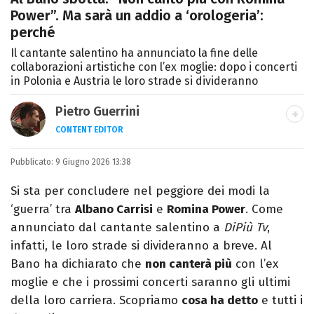
Power”. Ma sarà un addio a ‘orologeria’:
perché
Il cantante salentino ha annunciato la fine delle
collaborazioni artistiche con l’ex moglie: dopo i concerti
in Polonia e Austria le loro strade si divideranno
Pietro Guerrini
CONTENT EDITOR
Laurea in Lettere, smania di viaggi e
Pubblicato:
9 Giugno 2026 13:38
passione per i cartoni (della pizza e della
Pixar).
Si sta per concludere nel peggiore dei modi la
‘guerra’ tra
Albano Carrisi
e
Romina Power
. Come
annunciato dal cantante salentino a
DiPiù Tv
,
infatti, le loro strade si divideranno a breve. Al
Bano ha dichiarato che
non canterà più
con l’ex
moglie e che i prossimi concerti saranno gli ultimi
della loro carriera. Scopriamo
cosa ha detto
e tutti i