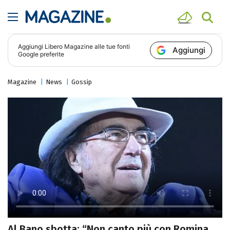
Aggiungi
Libero Magazine
alle tue fonti
Aggiungi
Google preferite
Magazine
News
Gossip
Al Bano sbotta: “Non canto più con Romina