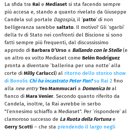
La sfida tra
Rai
e
Mediaset
si sta facendo sempre
più accesa e, stando a quanto rivelato da Giuseppe
Candela sul portale
Dagospia
, il ‘
patto
’ di non
belligeranza sarebbe
saltato
. Il motivo? Gli ‘sgarbi’
della tv di Stato nei confronti del Biscione si sono
fatti sempre più frequenti, dal discussissimo
approdo di
Barbara D’Urso
a
Ballando con le Stelle
(e
un altro ex volto Mediaset come
Belén Rodríguez
pronta a diventare ‘ballerina per una notte’ alla
corte di
Milly Carlucci
) al
ritorno dello storico show
di Bonolis
Chi ha incastrato Peter Pan?
su Rai 2
fino
alla
new entry
Teo Mammucari
a
Domenica In
al
fianco di
Mara Venier
. Secondo quanto riferito da
Candela, inoltre, la Rai avrebbe in serbo
"l’ennesimo schiaffo a Mediaset". Per ‘rispondere’ al
clamoroso successo de
La Ruota della Fortuna
e
Gerry Scotti
– che sta
prendendo il largo negli