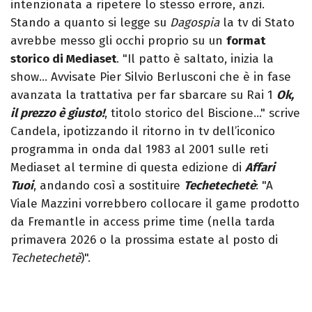
intenzionata a ripetere lo stesso errore, anzi.
Stando a quanto si legge su
Dagospia
la tv di Stato
avrebbe messo gli occhi proprio su un
format
storico di Mediaset
. "Il patto è saltato, inizia la
show… Avvisate Pier Silvio Berlusconi che è in fase
avanzata la trattativa per far sbarcare su Rai 1
Ok,
il prezzo è giusto!
, titolo storico del Biscione…" scrive
Candela, ipotizzando il ritorno in tv dell’iconico
programma in onda dal 1983 al 2001 sulle reti
Mediaset al termine di questa edizione di
Affari
Tuoi
, andando così a sostituire
Techetechetè
: "A
Viale Mazzini vorrebbero collocare il game prodotto
da Fremantle in access prime time (nella tarda
primavera 2026 o la prossima estate al posto di
Techetechetè
)".