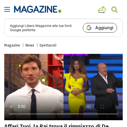
Aggiungi
Libero Magazine
alle tue fonti
Aggiungi
Google preferite
Magazine
News
Spettacoli
Affari Tuoi, la Rai trova il rimpiazzo di De