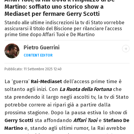
Martino: soffiato uno storico show a
Mediaset per fermare Gerry Scotti
Stando alle ultime indiscrezioni la tv di Stato vorrebbe
assicurarsi il titolo del Biscione per rilanciare l’access
prime time dopo Affari Tuoi e De Martino
Pietro Guerrini
CONTENT EDITOR
Laurea in Lettere, smania di viaggi e
Pubblicato:
11 Settembre 2025 12:40
passione per i cartoni (della pizza e della
Pixar).
La ‘guerra’
Rai-Mediaset
dell’access prime time è
soltanto agli inizi. Con
La Ruota della Fortuna
che
sta prendendo il largo negli ascolti tv, la tv di Stato
potrebbe correre ai ripari già a partire dalla
prossima stagione. Dopo la pausa estiva lo show di
Gerry Scotti
sta affondando
Affari Tuoi
e
Stefano De
Martino
e, stando agli ultimi rumor, la Rai avrebbe