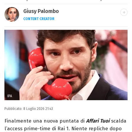
Giusy Palombo
CONTENT CREATOR
LINKEDIN
INSTAGRAM
ALTRI SITI
Giornalista e content creator. Racconto
cultura pop e spettacolo tra articoli e
video, con uno stile diretto e autoriale.
IPA
Pubblicato:
8 Luglio 2026 21:43
Finalmente una nuova puntata di
Affari Tuoi
scalda
l’access prime-time di Rai 1. Niente repliche dopo