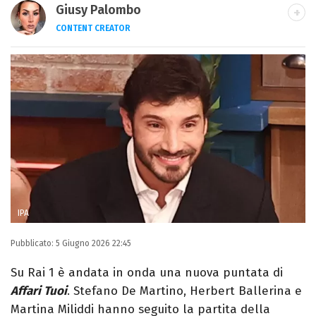
Giusy Palombo
CONTENT CREATOR
LINKEDIN
INSTAGRAM
ALTRI SITI
Giornalista e content creator. Racconto
cultura pop e spettacolo tra articoli e
video, con uno stile diretto e autoriale.
IPA
Pubblicato:
5 Giugno 2026 22:45
Su Rai 1 è andata in onda una nuova puntata di
Affari Tuoi
. Stefano De Martino, Herbert Ballerina e
Martina Miliddi hanno seguito la partita della