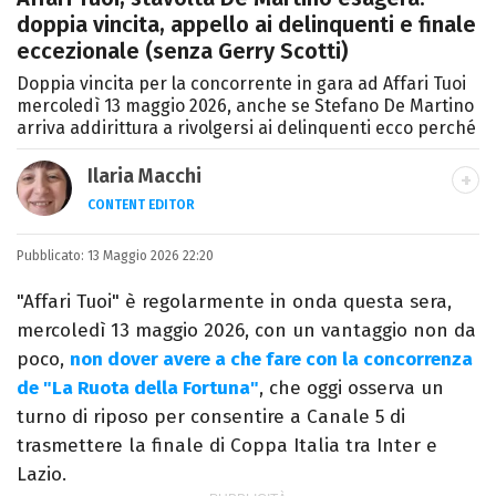
doppia vincita, appello ai delinquenti e finale
eccezionale (senza Gerry Scotti)
Doppia vincita per la concorrente in gara ad Affari Tuoi
mercoledì 13 maggio 2026, anche se Stefano De Martino
arriva addirittura a rivolgersi ai delinquenti ecco perché
Ilaria Macchi
CONTENT EDITOR
Laureata in Linguaggi dei Media, amo il
Pubblicato:
13 Maggio 2026 22:20
giornalismo, il calcio, la TV e la moda, dove
cerco sempre le ultime tendenze.
"Affari Tuoi" è regolarmente in onda questa sera,
mercoledì 13 maggio 2026, con un vantaggio non da
poco,
non dover avere a che fare con la concorrenza
de "La Ruota della Fortuna"
, che oggi osserva un
turno di riposo per consentire a Canale 5 di
trasmettere la finale di Coppa Italia tra Inter e
Lazio.