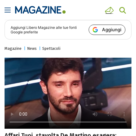
Aggiungi
Libero Magazine
alle tue fonti
Aggiungi
Google preferite
Magazine
News
Spettacoli
Affari Tuoi, stavolta De Martino esagera: