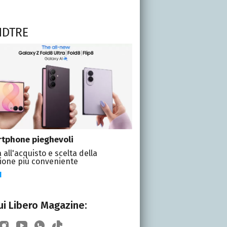
NDTRE
tphone pieghevoli
 all'acquisto e scelta della
ione più conveniente
I
i Libero Magazine: