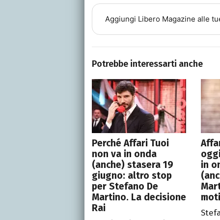
Aggiungi
Libero Magazine
alle tu
Potrebbe interessarti anche
Perché Affari Tuoi
Affa
non va in onda
oggi
(anche) stasera 19
in o
giugno: altro stop
(anc
per Stefano De
Mart
Martino. La decisione
mot
Rai
Stef