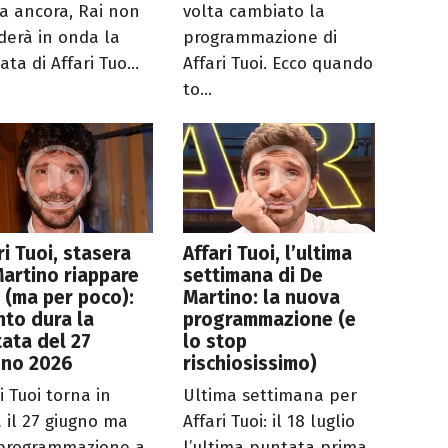
a ancora, Rai non
volta cambiato la
erà in onda la
programmazione di
ta di Affari Tuo...
Affari Tuoi. Ecco quando
to...
ri Tuoi, stasera
Affari Tuoi, l’ultima
artino riappare
settimana di De
v (ma per poco):
Martino: la nuova
to dura la
programmazione (e
ata del 27
lo stop
gno 2026
rischiosissimo)
i Tuoi torna in
Ultima settimana per
 il 27 giugno ma
Affari Tuoi: il 18 luglio
programmazione a
l’ultima puntata prima