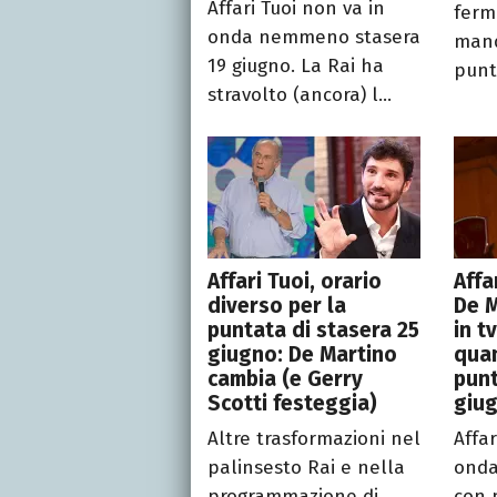
Affari Tuoi non va in
ferm
onda nemmeno stasera
mand
19 giugno. La Rai ha
punta
stravolto (ancora) l...
Affari Tuoi, orario
Affa
diverso per la
De M
puntata di stasera 25
in t
giugno: De Martino
quan
cambia (e Gerry
punt
Scotti festeggia)
giu
Altre trasformazioni nel
Affar
palinsesto Rai e nella
onda
programmazione di
con 