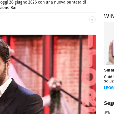
 oggi 28 giugno 2026 con una nuova puntata di
isione Rai
WI
crittrice e critica d’arte, sono autrice di
trice di Kosmo Magazine
Smar
Guida
soluz
LEGG
Segu