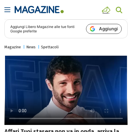
Aggiungi
Libero Magazine
alle tue fonti
Aggiungi
Google preferite
Magazine
News
Spettacoli
Affari Tuoi stasera non va in onda, arriva la