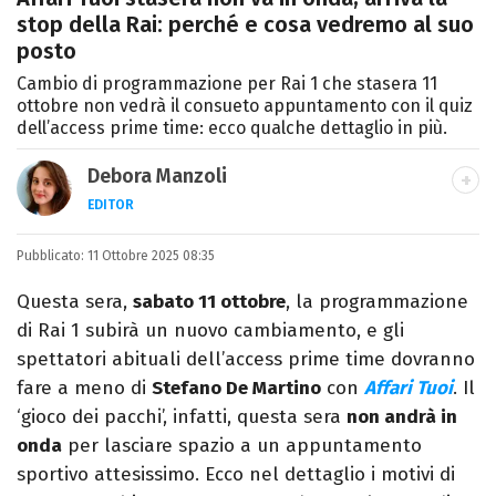
stop della Rai: perché e cosa vedremo al suo
posto
Cambio di programmazione per Rai 1 che stasera 11
ottobre non vedrà il consueto appuntamento con il quiz
dell’access prime time: ecco qualche dettaglio in più.
Debora Manzoli
EDITOR
LINKEDIN
INSTAGRAM
FACEBOOK
SITO
Pubblicato:
Scrittrice, copywriter, editor e pubblicista
11 Ottobre 2025 08:35
mantovana, laureata in Lettere, Cinema e
Questa sera,
sabato 11 ottobre
, la programmazione
Tv. Ha due libri all’attivo e ama la scrittura
di Rai 1 subirà un nuovo cambiamento, e gli
alla follia.
spettatori abituali dell’access prime time dovranno
fare a meno di
Stefano De Martino
con
Affari Tuoi
. Il
‘gioco dei pacchi’, infatti, questa sera
non andrà in
onda
per lasciare spazio a un appuntamento
sportivo attesissimo. Ecco nel dettaglio i motivi di