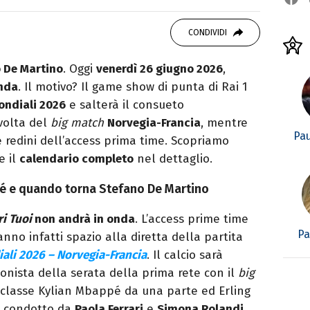
 di viaggi e passione per i cartoni (della pizza
CONDIVIDI
 De Martino
. Oggi
venerdì 26 giugno 2026
,
nda
. Il motivo? Il game show di punta di Rai 1
ondiali 2026
e salterà il consueto
volta del
big match
Norvegia-Francia
, mentre
Pa
 redini dell’access prima time. Scopriamo
e il
calendario completo
nel dettaglio.
hé e quando torna Stefano De Martino
ri Tuoi
non andrà in onda
. L’access prime time
Pa
nno infatti spazio alla diretta della partita
ali 2026 – Norvegia-Francia
. Il calcio sarà
nista della serata della prima rete con il
big
iclasse Kylian Mbappé da una parte ed Erling
condotto da
Paola Ferrari
e
Simona Rolandi