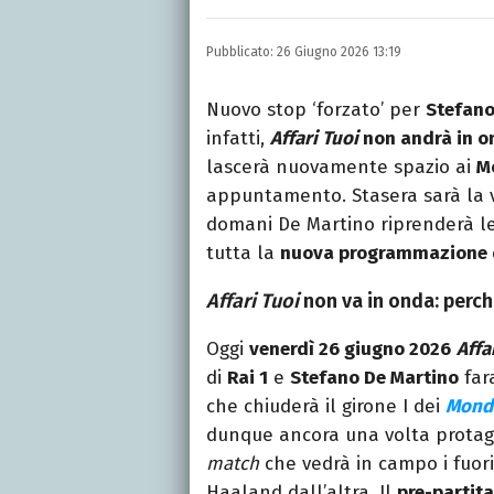
Laurea in Lettere, smania
e della Pixar).
Pubblicato:
26 Giugno 2026 13:19
Nuovo stop ‘forzato’ per
Stefano
infatti,
Affari Tuoi
non andrà in o
lascerà nuovamente spazio ai
M
appuntamento. Stasera sarà la 
domani De Martino riprenderà le
tutta la
nuova programmazione
Affari Tuoi
non va in onda: perc
Oggi
venerdì 26 giugno 2026
Affa
di
Rai 1
e
Stefano De Martino
fara
che chiuderà il girone I dei
Mondi
dunque ancora una volta protago
match
che vedrà in campo i fuor
Haaland dall’altra. Il
pre-partita