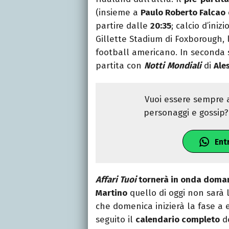
(insieme a
Paulo Roberto Falcao
partire dalle
20:35
; calcio d’iniz
Gillette Stadium di Foxborough, 
football americano. In seconda s
partita con
Notti
Mondiali
di
Ale
Vuoi essere sempre a
personaggi e gossip? 
Ent
Affari Tuoi
tornerà in onda doman
Martino
quello di oggi non sarà
che domenica inizierà la fase a 
seguito il
calendario completo
de