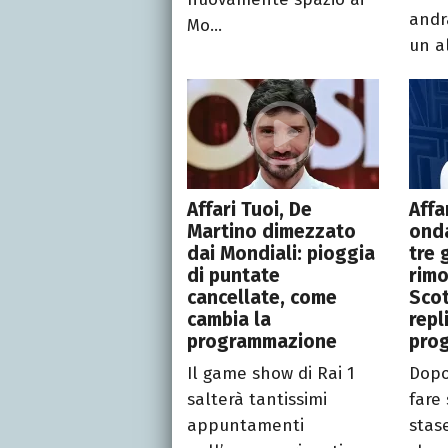
andr
Mo...
un al
Affari Tuoi, De
Affa
Martino dimezzato
onda
dai Mondiali: pioggia
tre 
di puntate
rimo
cancellate, come
Scot
cambia la
repl
programmazione
pro
Il game show di Rai 1
Dopo
salterà tantissimi
fare 
appuntamenti
stas