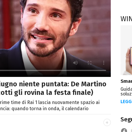
WI
Smar
 giugno niente puntata: De Martino
Guida
tti gli rovina la festa finale)
soluz
LEGG
rime time di Rai 1 lascia nuovamente spazio ai
ancia: quando torna in onda, il calendario
Segu