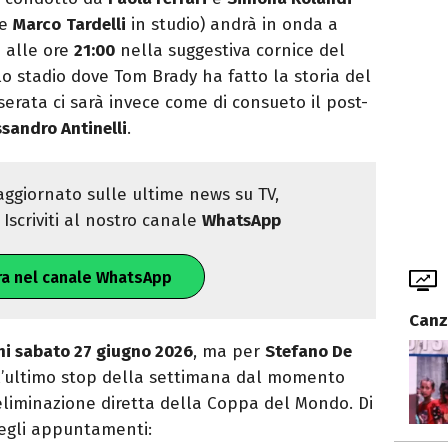
e
Marco
Tardelli
in studio) andrà in onda a
io alle ore
21:00
nella suggestiva cornice del
lo stadio dove Tom Brady ha fatto la storia del
erata ci sarà invece come di consueto il post-
ssandro Antinelli
.
ggiornato sulle ultime news su TV,
Iscriviti al nostro canale
WhatsApp
ra nel canale WhatsApp
Canz
i sabato 27 giugno 2026
, ma per
Stefano De
 l’ultimo stop della settimana dal momento
eliminazione diretta della Coppa del Mondo. Di
gli appuntamenti: