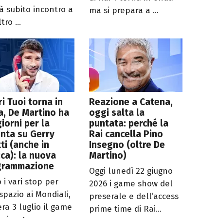
à subito incontro a
ma si prepara a ...
tro ...
ri Tuoi torna in
Reazione a Catena,
, De Martino ha
oggi salta la
giorni per la
puntata: perché la
nta su Gerry
Rai cancella Pino
ti (anche in
Insegno (oltre De
ica): la nuova
Martino)
grammazione
Oggi lunedì 22 giugno
 i vari stop per
2026 i game show del
spazio ai Mondiali,
preserale e dell’access
era 3 luglio il game
prime time di Rai...