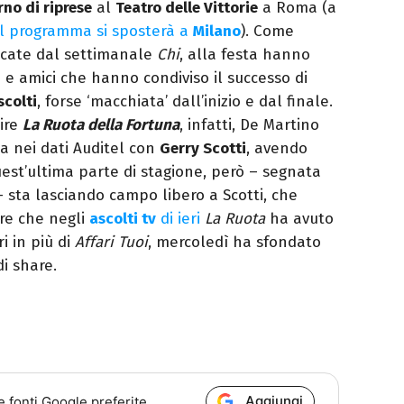
rno di riprese
al
Teatro delle Vittorie
a Roma (a
il programma si sposterà a
Milano
). Come
icate dal settimanale
Chi
, alla festa hanno
i e amici che hanno condiviso il successo di
scolti
, forse ‘macchiata’ dall’inizio e dal finale.
ire
La Ruota della Fortuna
, infatti, De Martino
a nei dati Auditel con
Gerry Scotti
, avendo
uest’ultima parte di stagione, però – segnata
– sta lasciando campo libero a Scotti, che
are che negli
ascolti tv
di ieri
La Ruota
ha avuto
i in più di
Affari Tuoi
, mercoledì ha sfondato
i share.
Aggiungi
e fonti Google preferite