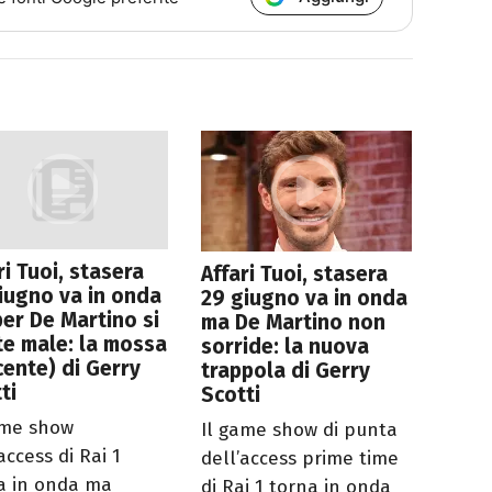
ri Tuoi, stasera
Affari Tuoi, stasera
iugno va in onda
29 giugno va in onda
er De Martino si
ma De Martino non
e male: la mossa
sorride: la nuova
cente) di Gerry
trappola di Gerry
ti
Scotti
ame show
Il game show di punta
access di Rai 1
dell’access prime time
a in onda ma
di Rai 1 torna in onda