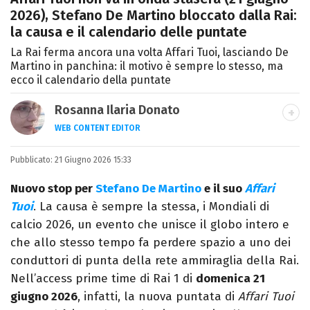
2026), Stefano De Martino bloccato dalla Rai:
la causa e il calendario delle puntate
La Rai ferma ancora una volta Affari Tuoi, lasciando De
Martino in panchina: il motivo è sempre lo stesso, ma
ecco il calendario della puntate
Rosanna Ilaria Donato
WEB CONTENT EDITOR
Laureata in Linguaggi dei Media, mi dedico
Pubblicato:
21 Giugno 2026 15:33
al mondo dell’intrattenimento da 10 anni.
Ho lavorato come web content editor
Nuovo stop per
Stefano De Martino
e il suo
Affari
freelance per diverse testate.
Tuoi
. La causa è sempre la stessa, i Mondiali di
calcio 2026, un evento che unisce il globo intero e
che allo stesso tempo fa perdere spazio a uno dei
conduttori di punta della rete ammiraglia della Rai.
Nell’access prime time di Rai 1 di
domenica 21
giugno 2026
, infatti, la nuova puntata di
Affari Tuoi