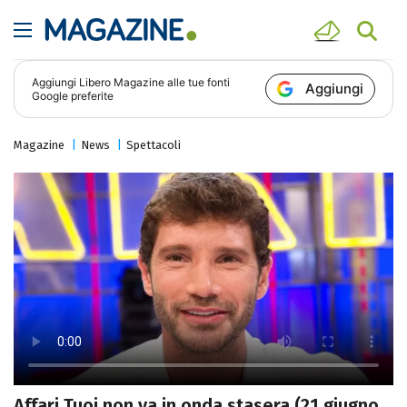
Aggiungi
Libero Magazine
alle tue fonti
Aggiungi
Google preferite
Magazine
News
Spettacoli
Affari Tuoi non va in onda stasera (21 giugno