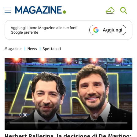
Aggiungi
Libero Magazine
alle tue fonti
Aggiungi
Google preferite
Magazine
News
Spettacoli
Herbert Ballerina, la decisione di De Martino: