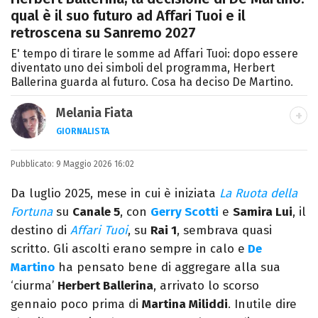
qual è il suo futuro ad Affari Tuoi e il
retroscena su Sanremo 2027
E' tempo di tirare le somme ad Affari Tuoi: dopo essere
diventato uno dei simboli del programma, Herbert
Ballerina guarda al futuro. Cosa ha deciso De Martino.
Melania Fiata
GIORNALISTA
Laureata in Lettere, divoratrice di libri e
Pubblicato:
9 Maggio 2026 16:02
serie. Scrivo di spettacoli, film e TV.
Da luglio 2025, mese in cui è iniziata
La Ruota della
Fortuna
su
Canale 5
, con
Gerry Scotti
e
Samira Lui
, il
destino di
Affari Tuoi
, su
Rai 1
, sembrava quasi
scritto. Gli ascolti erano sempre in calo e
De
Martino
ha pensato bene di aggregare alla sua
‘ciurma’
Herbert Ballerina
, arrivato lo scorso
gennaio poco prima di
Martina Miliddi
. Inutile dire