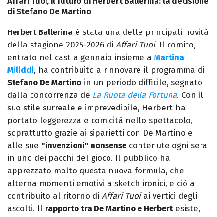
Affari Tuoi, il futuro di Herbert Ballerina: la decisione
di Stefano De Martino
Herbert Ballerina
è stata una delle principali novità
della stagione 2025-2026 di
Affari Tuoi
. Il comico,
entrato nel cast a gennaio insieme a
Martina
Miliddi
, ha contribuito a rinnovare il programma di
Stefano De Martino
in un periodo difficile, segnato
dalla concorrenza de
La Ruota della Fortuna
. Con il
suo stile surreale e imprevedibile, Herbert ha
portato leggerezza e comicità nello spettacolo,
soprattutto grazie ai siparietti con De Martino e
alle sue
"invenzioni" nonsense
contenute ogni sera
in uno dei pacchi del gioco. Il pubblico ha
apprezzato molto questa nuova formula, che
alterna momenti emotivi a sketch ironici, e ciò a
contribuito al ritorno di
Affari Tuoi
ai vertici degli
ascolti. Il
rapporto tra De Martino e Herbert
esiste,