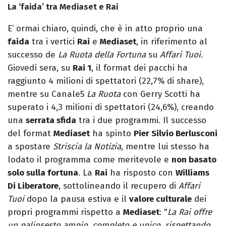
La ‘faida’ tra Mediaset e Rai
E’ ormai chiaro, quindi, che è in atto proprio una
faida
tra i vertici
Rai
e
Mediaset
, in riferimento al
successo de
La Ruota della Fortuna
su
Affari Tuoi
.
Giovedì sera, su
Rai 1
, il format dei pacchi ha
raggiunto 4 milioni di spettatori (22,7% di share),
mentre su Canale5
La Ruota
con Gerry Scotti ha
superato i 4,3 milioni di spettatori (24,6%), creando
una
serrata sfida
tra i due programmi. Il successo
del format
Mediaset
ha spinto
Pier Silvio Berlusconi
a spostare
Striscia la Notizia
, mentre lui stesso ha
lodato il programma come meritevole e
non basato
solo sulla fortuna
. La
Rai
ha risposto con
Williams
Di Liberatore
, sottolineando il recupero di
Affari
Tuoi
dopo la pausa estiva e il
valore culturale
dei
propri programmi rispetto a
Mediaset
: "
La Rai offre
un palinsesto ampio, completo e unico, rispettando