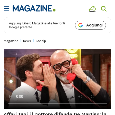
Aggiungi
Libero Magazine
alle tue fonti
Aggiungi
Google preferite
Magazine
News
Gossip
Affari Tuoi, il Dottore difende De Martino: la