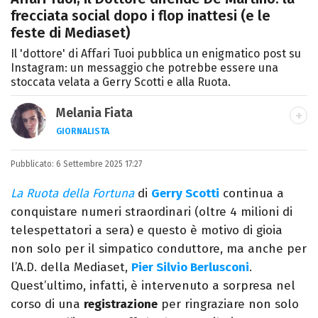
frecciata social dopo i flop inattesi (e le
feste di Mediaset)
Il 'dottore' di Affari Tuoi pubblica un enigmatico post su
Instagram: un messaggio che potrebbe essere una
stoccata velata a Gerry Scotti e alla Ruota.
Melania Fiata
GIORNALISTA
Laureata in Lettere, divoratrice di libri e
Pubblicato:
6 Settembre 2025 17:27
serie. Scrivo di spettacoli, film e TV.
La Ruota della Fortuna
di
Gerry Scotti
continua a
conquistare numeri straordinari (oltre 4 milioni di
telespettatori a sera) e questo è motivo di gioia
non solo per il simpatico conduttore, ma anche per
l’A.D. della Mediaset,
Pier Silvio Berlusconi
.
Quest’ultimo, infatti, è intervenuto a sorpresa nel
corso di una
registrazione
per ringraziare non solo