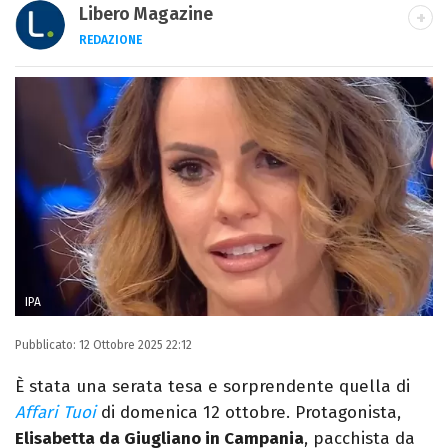
Libero Magazine
REDAZIONE
E-MAIL
INSTAGRAM
FACEBOOK
Libero Magazine è il canale del portale
Libero.it dedicato al mondo della
televisione, dello spettacolo e del gossip.
IPA
Pubblicato:
12 Ottobre 2025 22:12
È stata una serata tesa e sorprendente quella di
Affari Tuoi
di domenica 12 ottobre. Protagonista,
Elisabetta da Giugliano in Campania
, pacchista da