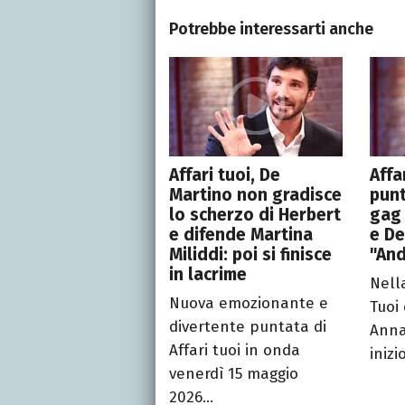
Potrebbe interessarti anche
Affari tuoi, De
Affa
Martino non gradisce
punt
lo scherzo di Herbert
gag 
e difende Martina
e De
Miliddi: poi si finisce
"And
in lacrime
Nell
Nuova emozionante e
Tuoi 
divertente puntata di
Anna
Affari tuoi in onda
inizi
venerdì 15 maggio
2026...