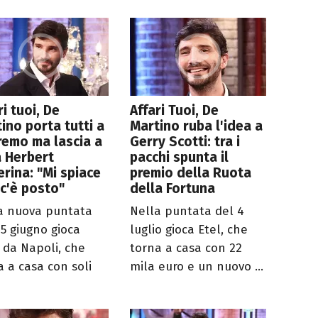
ri tuoi, De
Affari Tuoi, De
ino porta tutti a
Martino ruba l'idea a
emo ma lascia a
Gerry Scotti: tra i
 Herbert
pacchi spunta il
erina: "Mi spiace
premio della Ruota
c'è posto"
della Fortuna
a nuova puntata
Nella puntata del 4
25 giugno gioca
luglio gioca Etel, che
 da Napoli, che
torna a casa con 22
a a casa con soli
mila euro e un nuovo ...