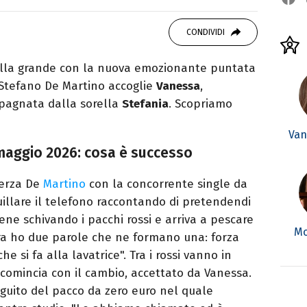
89, scrivo di sport, TV, musica e cultura. Sto
 romanzo.
CONDIVIDI
alla grande con la nuova emozionante puntata
 Stefano De Martino accoglie
Vanessa
,
mpagnata dalla sorella
Stefania
. Scopriamo
Van
0 maggio 2026: cosa è successo
herza De
Martino
con la concorrente single da
quillare il telefono raccontando di pretendendi
ene schivando i pacchi rossi e arriva a pescare
Mo
era ho due parole che ne formano una: forza
he si fa alla lavatrice". Tra i rossi vanno in
 comincia con il cambio, accettato da Vanessa.
eguito del pacco da zero euro nel quale