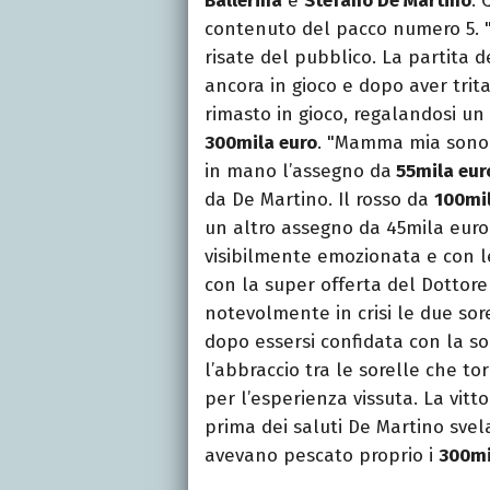
Ballerina
e
Stefano De Martino
. 
contenuto del pacco numero 5. "
risate del pubblico. La partita d
ancora in gioco e dopo aver trit
rimasto in gioco, regalandosi un 
300mila euro
. "Mamma mia sono 
in mano l’assegno da
55mila eu
da De Martino. Il rosso da
100mi
un altro assegno da 45mila euro
visibilmente emozionata e con le
con la super offerta del Dottore
notevolmente in crisi le due sor
dopo essersi confidata con la sor
l’abbraccio tra le sorelle che t
per l’esperienza vissuta. La vitt
prima dei saluti De Martino svel
avevano pescato proprio i
300mi