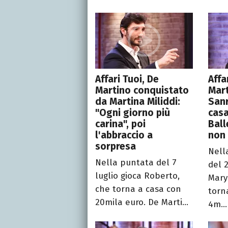
Affari Tuoi, De
Affa
Martino conquistato
Mart
da Martina Miliddi:
Sanr
"Ogni giorno più
casa
carina", poi
Ball
l'abbraccio a
non 
sorpresa
Nell
Nella puntata del 7
del 
luglio gioca Roberto,
Mary
che torna a casa con
torn
20mila euro. De Marti...
4m...