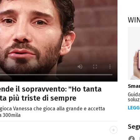
WI
Smar
rende il sopravvento: "Ho tanta
Guida
ita più triste di sempre
soluz
LEGG
gioca Vanessa che gioca alla grande e accetta
a 300mila
Segu