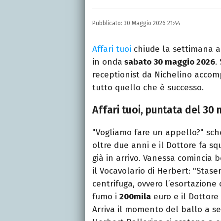
Nato una domenica del 19
lavorando al mio primo
Pubblicato:
30 Maggio 2026 21:44
Affari tuoi
chiude la settimana 
in onda
sabato 30 maggio 2026
.
receptionist da Nichelino acco
tutto quello che è successo.
Affari tuoi, puntata del 3
"Vogliamo fare un appello?" sc
oltre due anni e il Dottore fa s
già in arrivo. Vanessa comincia b
il Vocavolario di Herbert: "Stas
centrifuga, ovvero l’esortazione c
fumo i
200mila
euro e il Dottore
Arriva il momento del ballo a s