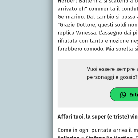
Herbert Ballerina si scatena a 
arrivato eh" commenta il condutt
Gennarino. Dal cambio si passa a
"Grazie Dottore, questi soldi non 
replica Vanessa. L’assegno dai pia
rifiutata con tanta emozione neg
farebbero comodo. Mia sorella si
Vuoi essere sempre a
personaggi e gossip? 
Ent
Affari tuoi, la super (e triste) v
Come in ogni puntata arriva il m