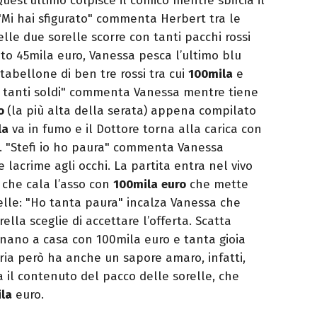
Quest’ultimo colpisce il comico mentre sbircia il
Mi hai sfigurato" commenta Herbert tra le
elle due sorelle scorre con tanti pacchi rossi
ato 45mila euro, Vanessa pesca l’ultimo blu
tabellone di ben tre rossi tra cui
100mila
e
tanti soldi" commenta Vanessa mentre tiene
ro
(la più alta della serata) appena compilato
la
va in fumo e il Dottore torna alla carica con
. "Stefi io ho paura" commenta Vanessa
 lacrime agli occhi. La partita entra nel vivo
 che cala l’asso con
100mila
euro
che mette
elle: "Ho tanta paura" incalza Vanessa che
ella sceglie di accettare l’offerta. Scatta
ornano a casa con 100mila euro e tanta gioia
oria però ha anche un sapore amaro, infatti,
a il contenuto del pacco delle sorelle, che
la
euro.