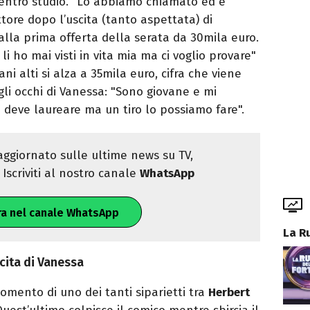
centro studio. "Lo abbiamo chiamato ed è
ore dopo l’uscita (tanto aspettata) di
lla prima offerta della serata da 30mila euro.
li ho mai visti in vita mia ma ci voglio provare"
ni alti si alza a 35mila euro, cifra che viene
li occhi di Vanessa: "Sono giovane e mi
 deve laureare ma un tiro lo possiamo fare".
ggiornato sulle ultime news su TV,
Iscriviti al nostro canale
WhatsApp
ra nel canale WhatsApp
La R
incita di Vanessa
omento di uno dei tanti siparietti tra
Herbert