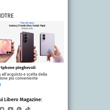
NDTRE
tphone pieghevoli
 all'acquisto e scelta della
ione più conveniente
I
i Libero Magazine: