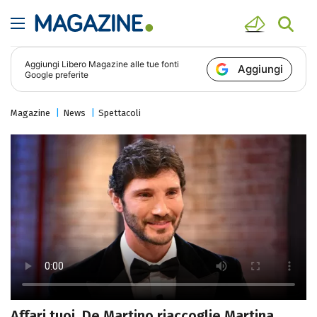
Aggiungi
Libero Magazine
alle tue fonti
Aggiungi
Google preferite
Magazine
News
Spettacoli
Affari tuoi, De Martino riaccoglie Martina