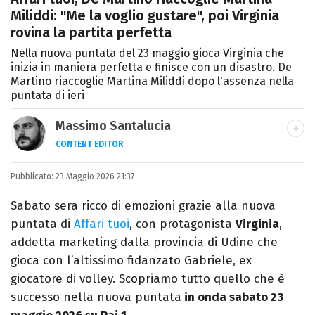
Miliddi: "Me la voglio gustare", poi Virginia
rovina la partita perfetta
Nella nuova puntata del 23 maggio gioca Virginia che
inizia in maniera perfetta e finisce con un disastro. De
Martino riaccoglie Martina Miliddi dopo l'assenza nella
puntata di ieri
Massimo Santalucia
CONTENT EDITOR
Nato una domenica del 1989, scrivo di
Pubblicato:
23 Maggio 2026 21:37
sport, TV, musica e cultura. Sto lavorando al
mio primo romanzo.
Sabato sera ricco di emozioni grazie alla nuova
puntata di
Affari tuoi
, con protagonista
Virginia
,
addetta marketing dalla provincia di Udine che
gioca con l’altissimo fidanzato Gabriele, ex
giocatore di volley. Scopriamo tutto quello che è
successo nella nuova puntata
in onda sabato 23