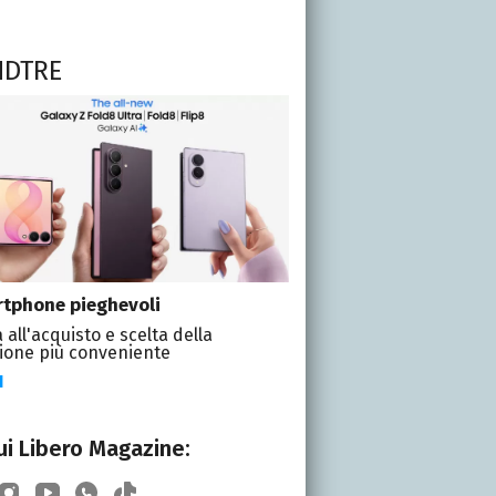
NDTRE
tphone pieghevoli
 all'acquisto e scelta della
ione più conveniente
I
i Libero Magazine: