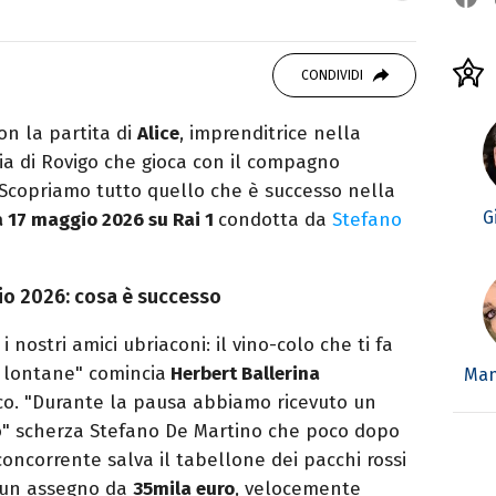
89, scrivo di sport, TV, musica e cultura. Sto
 romanzo.
CONDIVIDI
n la partita di
Alice
, imprenditrice nella
cia di Rovigo che gioca con il compagno
a. Scopriamo tutto quello che è successo nella
G
 17 maggio 2026 su Rai 1
condotta da
Stefano
gio 2026: cosa è successo
 nostri amici ubriaconi: il vino-colo che ti fa
e lontane" comincia
Herbert Ballerina
Man
co. "Durante la pausa abbiamo ricevuto un
lo" scherza Stefano De Martino che poco dopo
a concorrente salva il tabellone dei pacchi rossi
na un assegno da
35mila euro
, velocemente