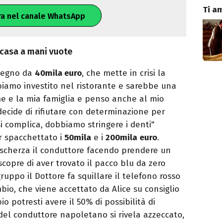
Ti a
ra nel canale WhatsApp
 a casa a mani vuote
ssegno da
40mila euro
, che mette in crisi la
bbiamo investito nel ristorante e sarebbe una
e e la mia famiglia e penso anche al mio
 decide di rifiutare con determinazione per
si complica, dobbiamo stringere i denti"
 spacchettato i
50mila
e i
200mila
euro
.
 scherza il conduttore facendo prendere un
scopre di aver trovato il pacco blu da zero
ruppo il Dottore fa squillare il telefono rosso
io, che viene accettato da Alice su consiglio
io potresti avere il 50% di possibilità di
o del conduttore napoletano si rivela azzeccato,