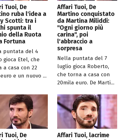
ri Tuoi, De
Affari Tuoi, De
ino ruba l'idea a
Martino conquistato
y Scotti: tra i
da Martina Miliddi:
hi spunta il
"Ogni giorno più
io della Ruota
carina", poi
a Fortuna
l'abbraccio a
sorpresa
a puntata del 4
Nella puntata del 7
o gioca Etel, che
luglio gioca Roberto,
a a casa con 22
che torna a casa con
 euro e un nuovo ...
20mila euro. De Marti...
ri Tuoi, De
Affari Tuoi, lacrime