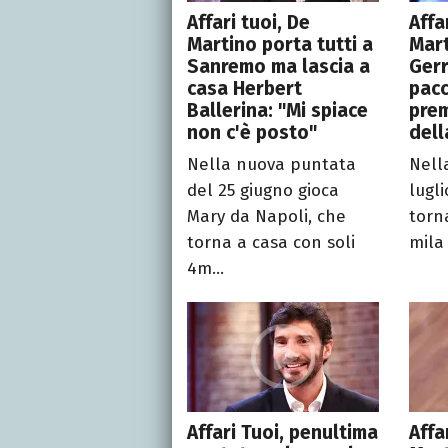
Affari tuoi, De
Affa
Martino porta tutti a
Mart
Sanremo ma lascia a
Gerr
casa Herbert
pacc
Ballerina: "Mi spiace
prem
non c'è posto"
dell
Nella nuova puntata
Nell
del 25 giugno gioca
lugli
Mary da Napoli, che
torn
torna a casa con soli
mila
4m...
Affari Tuoi, penultima
Affa