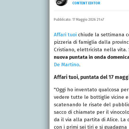
CONTENT EDITOR
Nato una domenica del 19
lavorando al mio primo
Pubblicato:
17 Maggio 2026 21:47
Affari tuoi
chiude la settimana co
pizzeria di famiglia dalla provin
Cristiano, elettricista nella vit
nuova puntata in onda domenica
De Martino
.
Affari tuoi, puntata del 17 mag
"Oggi ho inventato qualcosa per i
vedere tutte le bottiglie vicine 
scatenando le risate del pubbli
sacco di chiamate per il vinoco
da il via alla partita di Alice. L
con i primi sei tiri e si guadag