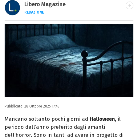
Libero Magazine
REDAZIONE
E-MAIL
INSTAGRAM
FACEBOOK
Libero Magazine è il canale del portale
Libero.it dedicato al mondo della
televisione, dello spettacolo e del gossip.
Pubblicato:
28 Ottobre 2025 17:45
Mancano soltanto pochi giorni ad
Halloween
, il
periodo dell’anno preferito dagli amanti
dell’horror. Sono in tanti ad avere in progetto di