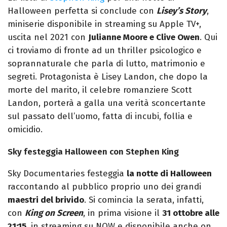
Halloween perfetta si conclude con
Lisey’s Story
,
miniserie disponibile in streaming su Apple TV+,
uscita nel 2021 con
Julianne Moore e Clive Owen
. Qui
ci troviamo di fronte ad un thriller psicologico e
soprannaturale che parla di lutto, matrimonio e
segreti. Protagonista è Lisey Landon, che dopo la
morte del marito, il celebre romanziere Scott
Landon, porterà a galla una verità sconcertante
sul passato dell’uomo, fatta di incubi, follia e
omicidio.
Sky festeggia Halloween con Stephen King
Sky Documentaries festeggia
la notte di Halloween
raccontando al pubblico proprio uno dei grandi
maestri del brivido
. Si comincia la serata, infatti,
con
King on Screen
, in prima visione il
31 ottobre alle
21:15
, in streaming su NOW e disponibile anche on