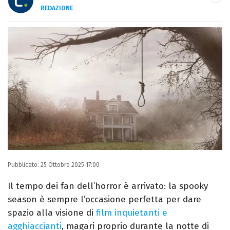
REDAZIONE
E-MAIL
INSTAGRAM
FACEBOOK
Libero Magazine è il canale del portale
Libero.it dedicato al mondo della
televisione, dello spettacolo e del gossip.
Pubblicato:
25 Ottobre 2025 17:00
Il tempo dei fan dell’horror è arrivato: la spooky
season è sempre l’occasione perfetta per dare
spazio alla visione di
film inquietanti e
agghiaccianti
, magari proprio durante la notte di