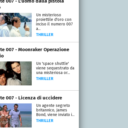
te 007 - L'uomo dalla pistola
o
Un misterioso
proiettile d'oro con
inciso il numero 007
a...
THRILLER
te 007 - Moonraker Operazione
io
Un 'space shuttle'
viene sequestrato da
una misteriosa or...
THRILLER
te 007 - Licenza di uccidere
Un agente segreto
britannico, James
Bond, viene inviato i...
THRILLER