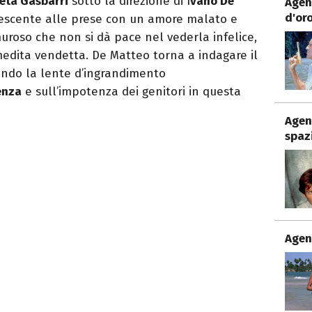
reta Gasbarri
sotto la direzione di I
vano De
Agen
d'or
lescente alle prese con un amore malato e
uroso che non si dà pace nel vederla infelice,
medita vendetta. De Matteo torna a indagare il
nendo la lente d’ingrandimento
enza
e sull’impotenza dei genitori in questa
Agen
spaz
Agen