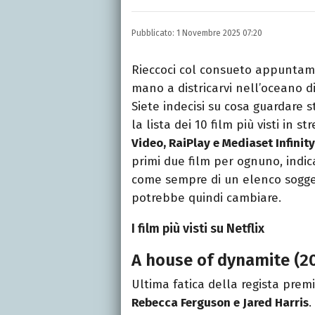
INSTAGRAM
FACEBOOK
Appassionato di sport, a
Pubblicato:
1 Novembre 2025 07:20
tutto ciò che è stato gi
tempo libero.
Rieccoci col consueto appuntame
mano a districarvi nell’oceano d
Siete indecisi su cosa guardare 
la lista dei 10 film più visti in s
Video, RaiPlay e Mediaset Infinity
primi due film per ognuno, indica
come sempre di un elenco soggett
potrebbe quindi cambiare.
I film più visti su Netflix
A house of dynamite (2
Ultima fatica della regista prem
Rebecca Ferguson e Jared Harris
.