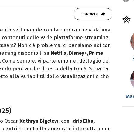
vido consumatore di manga e film, cultore di
CONDIVIDI
rato da Quentin Tarantino e musicista nel
nto settimanale con la rubrica che vi dà una
i contenuti delle varie piattaforme streaming.
stasera? Non c’è problema, ci pensiamo noi con
treaming disponibili su
Netflix, Disney+, Prime
.
Come sempre, vi parleremo nel dettaglio dei
ndo però anche il resto della top 5. Si tratta
o alla variabilità delle visualizzazioni e che
Mar
025)
io Oscar
Kathryn Bigelow
, con I
dris Elba,
 I centri di controllo americani intercettano un