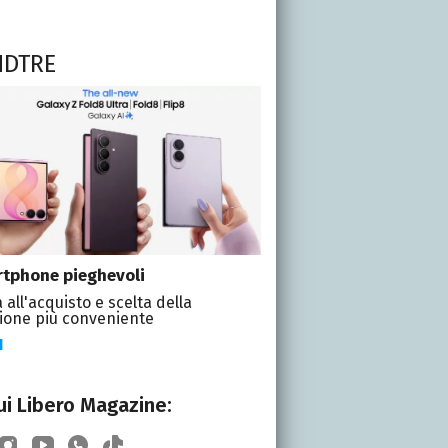
NDTRE
tphone pieghevoli
 all'acquisto e scelta della
ione più conveniente
I
i Libero Magazine: