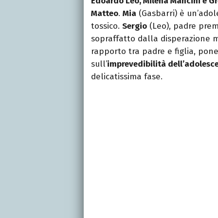
Edoardo Leo, Milena Mancini e G
Matteo
.
Mia
(Gasbarri) è un’ado
tossico.
Sergio
(Leo), padre prem
sopraffatto dalla disperazione 
rapporto tra padre e figlia, po
sull’
imprevedibilità dell’adolesc
delicatissima fase.