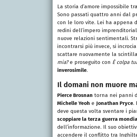
La storia d’amore impossibile tr
Sono passati quattro anni dal p
con le loro vite. Lei ha appena da
redini dell’impero imprenditorial
nuove relazioni sentimentali. S
incontrarsi più invece, si incr
scattare nuovamente la scintilla.
mia?
e proseguito con
È colpa tu
inverosimile
.
Il domani non muore ma
Pierce Brosnan
torna nei panni 
Michelle Yeoh
e
Jonathan Pryce
.
deve questa volta sventare i pi
scoppiare la terza guerra mondia
dell’informazione. Il suo obiett
accendere il conflitto tra Inghilt