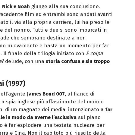
a
Nick e Noah
giunge alla sua conclusione.
recedente film ed entrambi sono andati avanti
to il via alla propria carriera, lui ha preso le
e del nonno. Tutti e due si sono imbarcati in
trade che sembrano destinate a non
ociano nuovamente e basta un momento per far
 Il finale della trilogia iniziato con
È colpa
a?
delude, con una
storia confusa e sin troppo
i (1997)
dell’agente
James Bond 007
, al fianco di
 La spia inglese più affascinante del mondo
ani di un magnate dei media, intenzionato a
far
le in modo da averne l’esclusiva
sul piano
ivo è far esplodere una testata nucleare per
erra e Cina. Non il capitolo più riuscito della