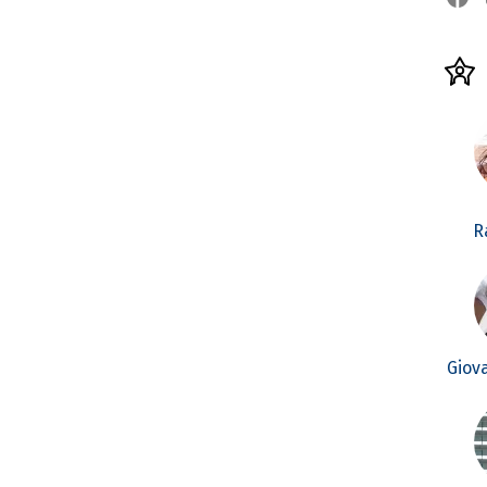
R
Giov