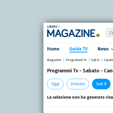
LIBERO
/
Home
Guida TV
News
Magazine
Programmi Tv
Sab 8
Canal
Programmi Tv - Sabato - Cana
Oggi
Domani
Sab 8
La selezione non ha generato risul