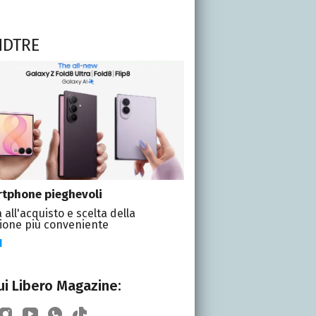
NDTRE
tphone pieghevoli
 all'acquisto e scelta della
ione più conveniente
I
i Libero Magazine: