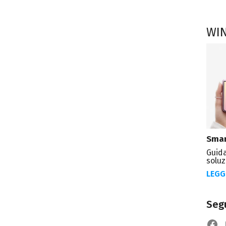
WI
Smar
Guida
soluz
LEGG
Segu