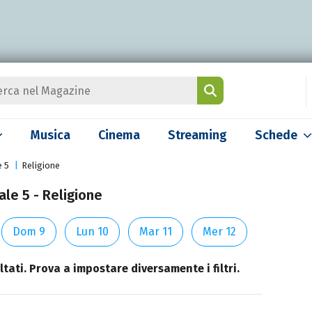
Musica
Cinema
Streaming
Schede
e 5
Religione
le 5 - Religione
Dom 9
Lun 10
Mar 11
Mer 12
tati. Prova a impostare diversamente i filtri.